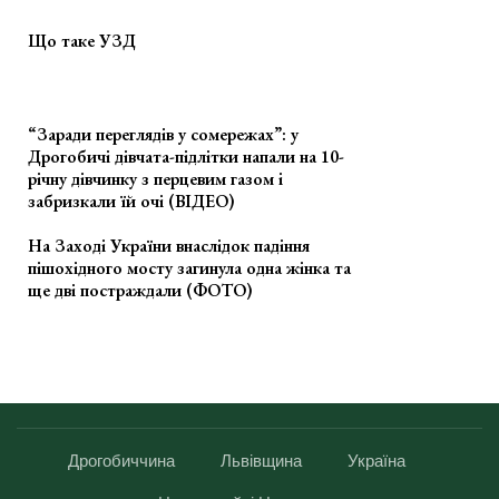
Що таке УЗД
“Заради переглядів у сомережах”: у
Дрогобичі дівчата-підлітки напали на 10-
річну дівчинку з перцевим газом і
забризкали їй очі (ВІДЕО)
На Заході України внаслідок падіння
пішохідного мосту загинула одна жінка та
ще дві постраждали (ФОТО)
Дрогобиччина
Львівщина
Україна