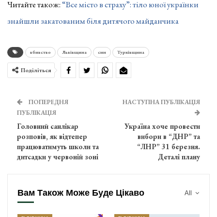
Читайте також:
“Все місто в страху”: тіло юної українки
знайшли закатованим біля дитячого майданчика
вбивство
Львівщина
син
Турківщина
Поділіться
ПОПЕРЕДНЯ
НАСТУПНА ПУБЛІКАЦІЯ
ПУБЛІКАЦІЯ
Головний санлікар
Україна хоче провести
розповів, як відтепер
вибори в “ДНР” та
працюватимуть школи та
“ЛНР” 31 березня.
дитсадки у червоній зоні
Деталі плану
Вам Також Може Буде Цікаво
All