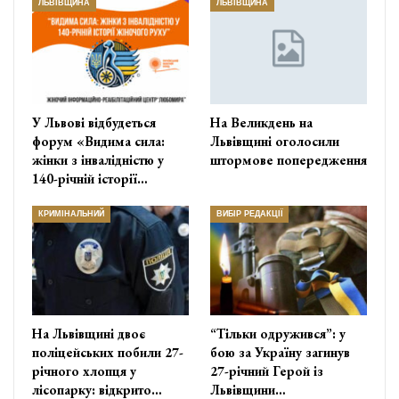
ЛЬВІВЩИНА
ЛЬВІВЩИНА
У Львові відбудеться
На Великдень на
форум «Видима сила:
Львівщині оголосили
жінки з інвалідністю у
штормове попередження
140-річній історії…
КРИМІНАЛЬНИЙ
ВИБІР РЕДАКЦІЇ
На Львівщині двоє
“Тільки одружився”: у
поліцейських побили 27-
бою за Україну загинув
річного хлопця у
27-річний Герой із
лісопарку: відкрито…
Львівщини…