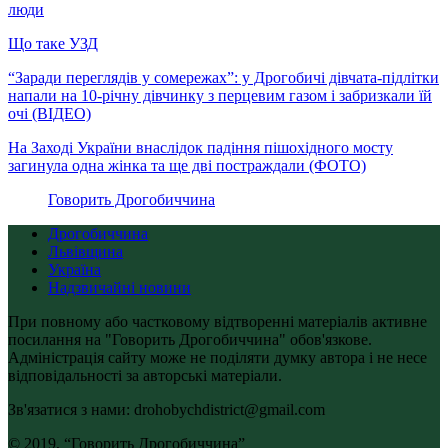
люди
Що таке УЗД
“Заради переглядів у сомережах”: у Дрогобичі дівчата-підлітки
напали на 10-річну дівчинку з перцевим газом і забризкали їй
очі (ВІДЕО)
На Заході України внаслідок падіння пішохідного мосту
загинула одна жінка та ще дві постраждали (ФОТО)
Говорить Дрогобиччина
Дрогобиччина
Львівщина
Україна
Надзвичайні новини
При повному або частковому відтворенні матеріалів активне
посилання на "Говорить Дрогобиччина" обов'язкове.
Адміністрація сайту може не поділяти думку автора і не несе
відповідальності за авторські матеріали.
Зв'язатися з нами: drohobychdistrict@gmail.com
© 2019, “Говорить Дрогобиччина”