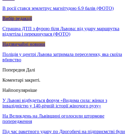
В росії стався землетрус магнітудою 6.9 балів (ФОТО)
Вибір редакції
Страшна ДТП з фурою біля Львова: від удару маршрутка
відлетіла і перекинулася (ФОТО)
Надзвичайні новини
Поліція у центрі Львова затримала переселенку, яка скоїла
вбивство
Попередня
Далі
Коментарі закриті.
Найпопулярніше
У Львові відбудеться форум «Видима сила: жінки з
інвалідністю у 140-річній історії жіночого руху»
На Великдень на Львівщині оголосили штормове
попередження
Під час ракетного удару по Дрогобичі на підприємстві були