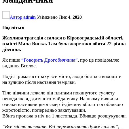
Автор
admin
Увімкнено
Лис 4, 2020
Поділіться
Жахлива трагедія сталася в Кіровоградській області,
в місті Мала Виска. Там була жорстоко вбита 22-річна
дівчина.
Як пише
“Говорить Дрогобиччина”
, про це повідомляє
видання Вголос.
Подія тримає в страху все місто, люди бояться виходити
на вулицю після настання темряви.
Тіло дівчини лежало під плитами покинутого туалету
неподалік від дитячого майданчику. На ньому виявили
ознаки насильницької смерті-дівчину вбили з особливою
жорстокістю, попередньо закатувавши.
Вбита пропала в ніч на 1 листопада. Вбивцю розшукували.
“Все місто налякане. Всі переживають дуже сильно”
, –