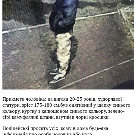
Прикмети чоловіка: на вигляд 20-25 років, худорлявої
статури, зріст 175-180 см.був одягнений у шапку синього
кольору, куртку з капюшоном синього кольору, зелено-
сірі камуфляжні штани, взутий в чорні кросівки.
Поліцейські просять усіх, кому відома будь-яка
інформація про особу чоловіка або його