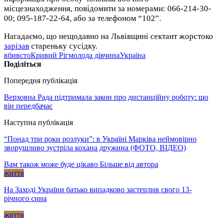
місцезнаходження, повідомити за номерами: 066-214-30-
00; 095-187-22-64, або за телефоном “102”.
Нагадаємо, що нещодавно на Львівщині сектант жорстоко
зарізав
стареньку сусідку.
вбивсто
Кривий Ріг
молода дівчина
Україна
Поділіться
Попередня публікація
Верховна Рада підтримала закон про дистанційну роботу: що
він передбачає
Наступна публікація
“Понад три роки розлуки”: в Україні Марківа неймовірно
зворушливо зустріла кохана дружина (ФОТО, ВІДЕО)
Вам також може буде цікаво
Більше від автора
життя
На Заході України батько випадково застерлив свого 13-
річного сина
життя