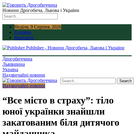
Новини Дрогобича, Львова і України
Неділя, 9 Серпня, 2026
Головна
Контакти
Publisher - Новини Дрогобича, Львова і України
Дрогобиччина
Львівщина
Україна
Надзвичайні новини
Надзвичайні новини
“Все місто в страху”: тіло
юної українки знайшли
закатованим біля дитячого
майданчика