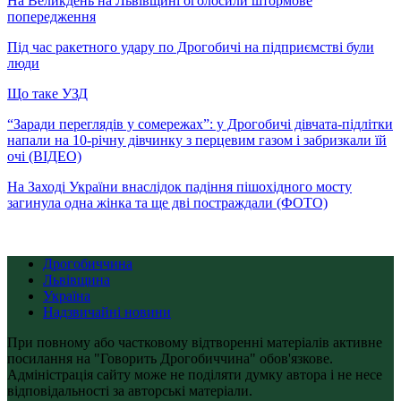
На Великдень на Львівщині оголосили штормове
попередження
Під час ракетного удару по Дрогобичі на підприємстві були
люди
Що таке УЗД
“Заради переглядів у сомережах”: у Дрогобичі дівчата-підлітки
напали на 10-річну дівчинку з перцевим газом і забризкали їй
очі (ВІДЕО)
На Заході України внаслідок падіння пішохідного мосту
загинула одна жінка та ще дві постраждали (ФОТО)
Дрогобиччина
Львівщина
Україна
Надзвичайні новини
При повному або частковому відтворенні матеріалів активне
посилання на "Говорить Дрогобиччина" обов'язкове.
Адміністрація сайту може не поділяти думку автора і не несе
відповідальності за авторські матеріали.