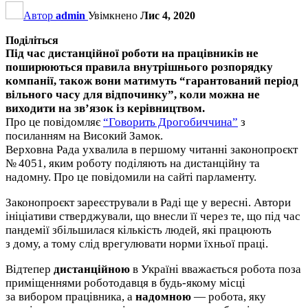
Автор
admin
Увімкнено
Лис 4, 2020
Поділіться
Під час дистанційної роботи на працівників не
поширюються правила внутрішнього розпорядку
компанії, також вони матимуть “гарантований період
вільного часу для відпочинку”, коли можна не
виходити на зв’язок із керівництвом.
Про це повідомляє
“Говорить Дрогобиччина”
з
посиланням на Високий Замок.
Верховна Рада ухвалила в першому читанні законопроєкт
№ 4051, яким роботу поділяють на дистанційну та
надомну. Про це повідомили на сайті парламенту.
Законопроєкт зареєстрували в Раді ще у вересні. Автори
ініціативи стверджували, що внесли її через те, що під час
пандемії збільшилася кількість людей, які працюють
з дому, а тому слід врегулювати норми їхньої праці.
Відтепер
дистанційною
в Україні вважається робота поза
приміщеннями роботодавця в будь-якому місці
за вибором працівника, а
надомною
— робота, яку