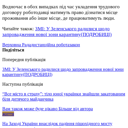
Водночас в обох випадках під час укладення трудового
договору роботодавці матимуть право дізнатися місце
проживання або інше місце, де працюватимуть люди.
Читайте також:
ЗМІ: У Зеленського радилися щодо
запровадження нової зони карантину(ПОДРОБИЦІ)
Верховна Рада
дистанційна робота
закон
Поділіться
Попередня публікація
ЗМІ: У Зеленського радилися щодо запровадження нової зони
карантину(ПОДРОБИЦІ)
Наступна публікація
“Все місто в страху”: тіло юної українки знайшли закатованим
біля дитячого майданчика
Вам також може буде цікаво
Більше від автора
життя
На Заході України внаслідок падіння пішохідного мосту