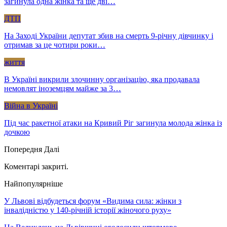
загинула одна жінка та ще дві…
ДТП
На Заході України депутат збив на смерть 9-річну дівчинку і
отримав за це чотири роки…
життя
В Україні викрили злочинну організацію, яка продавала
немовлят іноземцям майже за 3…
Війна в Україні
Під час ракетної атаки на Кривий Ріг загинула молода жінка із
дочкою
Попередня
Далі
Коментарі закриті.
Найпопулярніше
У Львові відбудеться форум «Видима сила: жінки з
інвалідністю у 140-річній історії жіночого руху»