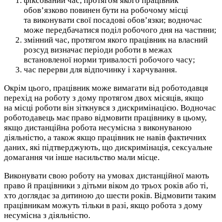
фіксований час, протягом якого працівник
обов’язково повинен бути на робочому місці
та виконувати свої посадові обов’язки; водночас
може передбачатися поділ робочого дня на частини;
змінний час, протягом якого працівник на власний
розсуд визначає періоди роботи в межах
встановленої норми тривалості робочого часу;
час перерви для відпочинку і харчування.
Окрім цього, працівник може вимагати від роботодавця
перехід на роботу з дому протягом двох місяців, якщо
на місці роботи він зіткнувся з дискримінацією. Водночас
роботодавець має право відмовити працівнику в цьому,
якщо дистанційна робота несумісна з виконуваною
діяльністю, а також якщо працівник не навів фактичних
даних, які підтверджують, що дискримінація, сексуальне
домагання чи інше насильство мали місце.
Виконувати свою роботу на умовах дистанційної мають
право й працівники з дітьми віком до трьох років або ті,
хто доглядає за дитиною до шести років. Відмовити таким
працівникам можуть тільки в разі, якщо робота з дому
несумісна з діяльністю.