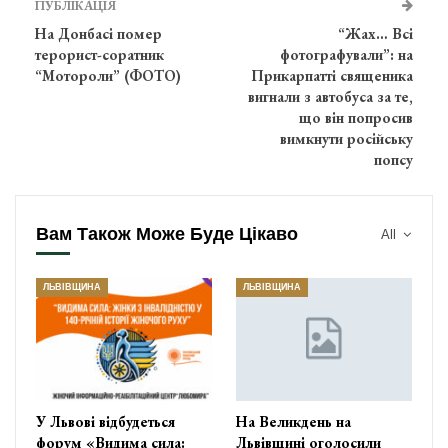
ПУБЛІКАЦІЯ
На Донбасі помер
“Жах… Всі
терорист-соратник
фотографували”: на
“Мотороли” (ФОТО)
Прикарпатті священика
вигнали з автобуса за те,
що він попросив
вимкнути російську
попсу
Вам Також Може Буде Цікаво
All
ЛЬВІВЩИНА
ЛЬВІВЩИНА
У Львові відбудеться
На Великдень на
форум «Видима сила:
Львівщині оголосили