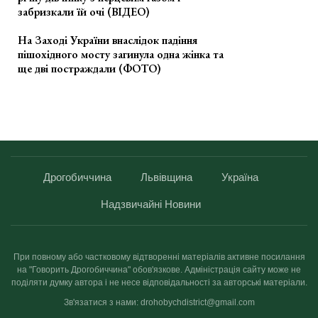
забризкали їй очі (ВІДЕО)
На Заході України внаслідок падіння
пішохідного мосту загинула одна жінка та
ще дві постраждали (ФОТО)
Дрогобиччина
Львівщина
Україна
Надзвичайні Новини
При повному або частковому відтворенні матеріалів активне посилання
на "Говорить Дрогобиччина" обов'язкове. Адміністрація сайту може не
поділяти думку автора і не несе відповідальності за авторські матеріали.
Зв'язатися з нами: drohobychdistrict@gmail.com