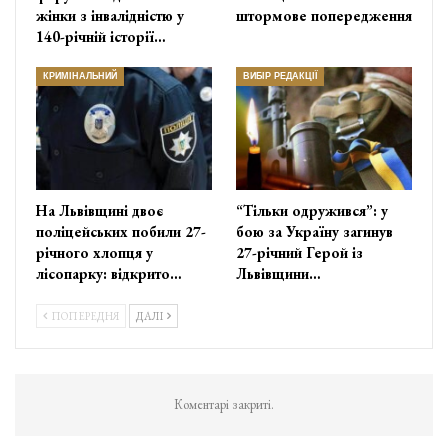
жінки з інвалідністю у
штормове попередження
140-річній історії…
КРИМІНАЛЬНИЙ
ВИБІР РЕДАКЦІЇ
На Львівщині двоє
“Тільки одружився”: у
поліцейських побили 27-
бою за Україну загинув
річного хлопця у
27-річний Герой із
лісопарку: відкрито…
Львівщини…
ПОПЕРЕДНЯ
ДАЛІ
Коментарі закриті.