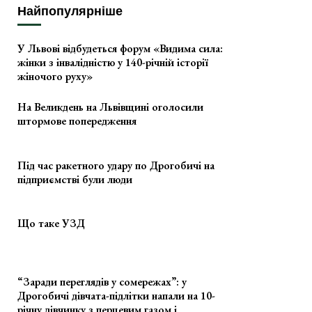
Найпопулярніше
У Львові відбудеться форум «Видима сила:
жінки з інвалідністю у 140-річній історії
жіночого руху»
На Великдень на Львівщині оголосили
штормове попередження
Під час ракетного удару по Дрогобичі на
підприємстві були люди
Що таке УЗД
“Заради переглядів у сомережах”: у
Дрогобичі дівчата-підлітки напали на 10-
річну дівчинку з перцевим газом і