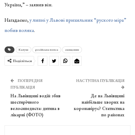
Україна,” – заявив він.
Нагадаємо,
у липні у Львові прихильник “руского міра”
побив поляка
.
Калуш
російська попса
священик
Поділіться
ПОПЕРЕДНЯ
НАСТУПНА ПУБЛІКАЦІЯ
ПУБЛІКАЦІЯ
На Львівщині водій збив
Де на Львівщині
шестирічного
найбільше хворих на
велосипедиста: дитина в
коронавірус? Статистика
лікарні (ФОТО)
по районах