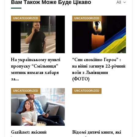
Вам Також Може Буде Цікаво
All
UNCATEGORIZED
UNCATEGORIZED
На українському пункті
“Спи спокійно Героє” :
пропуску “Смільниця”
на війні загинув 22-річний
митник вимагав хабаря
воїн з Львівщини
за…
(ФОТО)
UNCATEGORIZED
UNCATEGORIZED
Gaziknet: якісний
Відомі дитячі книги, які