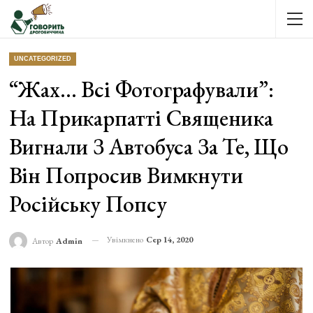
UNCATEGORIZED
“Жах… Всі Фотографували”:
На Прикарпатті Священика
Вигнали З Автобуса За Те, Що
Він Попросив Вимкнути
Російську Попсу
Увімкнено
Сер 14, 2020
Автор
Admin