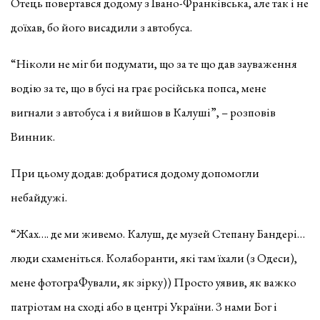
Отець повертався додому з Івано-Франківська, але так і не
доїхав, бо його висадили з автобуса.
“Ніколи не міг би подумати, що за те що дав зауваження
водію за те, що в бусі на грає російська попса, мене
вигнали з автобуса і я вийшов в Калуші”, – розповів
Винник.
При цьому додав: добратися додому допомогли
небайдужі.
“Жах…. де ми живемо. Калуш, де музей Степану Бандері…
люди схаменіться. Колаборанти, які там їхали (з Одеси),
мене фотограФували, як зірку)) Просто уявив, як важко
патріотам на сході або в центрі України. З нами Бог і