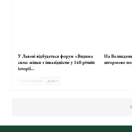
У Львові відбудеться форум «Видима
На Великдень
сила: жінки з інвалідністю у 140-річній
штормове по
історії…
ПОПЕРЕДНЯ
ДАЛІ
К