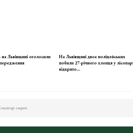
 на Львівщині оголосили
На Львівщині двоє поліцейських
передження
побили 27-річного хлопця у лісопар
відкрито…
оментарі закриті.