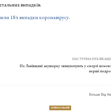
етальних випадків.
вили 184 випадки коронавірусу
.
НАСТУПНА ПУБЛІКАЦІ
На Львівщині акушерку звинувачують у смерті немовл
перші подро
Більше Від Ав
КРИМІНАЛЬНИЙ