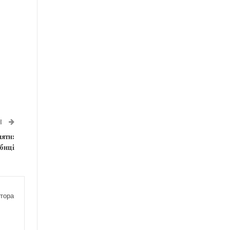
Я
яти:
биці
тора