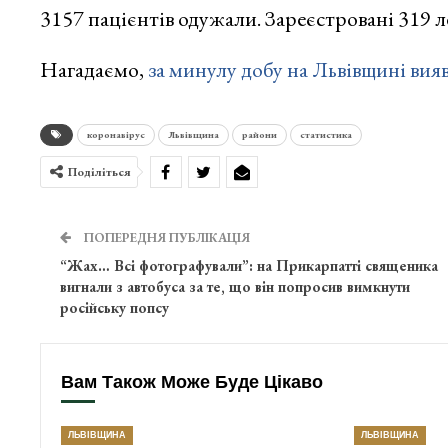
3157 пацієнтів одужали. Зареєстровані 319 л
Нагадаємо,
за минулу добу на Львівщині вия
коронавірус
Львівщина
райони
статистика
Поділіться
ПОПЕРЕДНЯ ПУБЛІКАЦІЯ
“Жах… Всі фотографували”: на Прикарпатті священика
вигнали з автобуса за те, що він попросив вимкнути
російську попсу
Вам Також Може Буде Цікаво
ЛЬВІВЩИНА
ЛЬВІВЩИНА