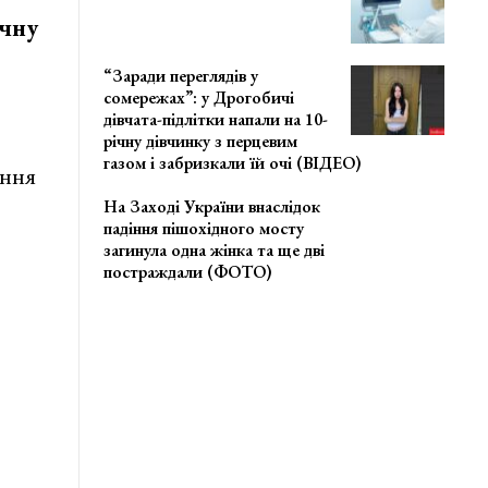
ічну
“Заради переглядів у
сомережах”: у Дрогобичі
дівчата-підлітки напали на 10-
річну дівчинку з перцевим
газом і забризкали їй очі (ВІДЕО)
ання
На Заході України внаслідок
падіння пішохідного мосту
загинула одна жінка та ще дві
постраждали (ФОТО)