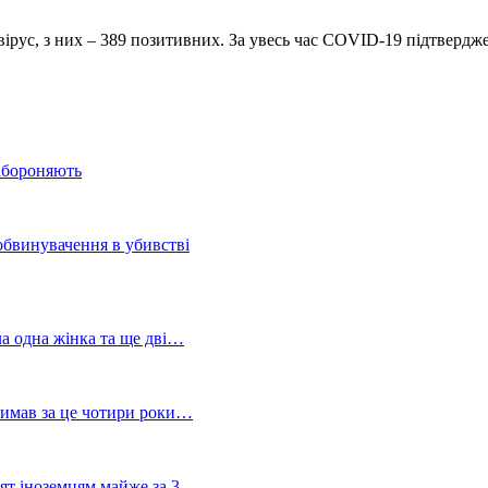
вірус, з них – 389 позитивних. За увесь час COVID-19 підтвердж
забороняють
обвинувачення в убивстві
ла одна жінка та ще дві…
тримав за це чотири роки…
лят іноземцям майже за 3…