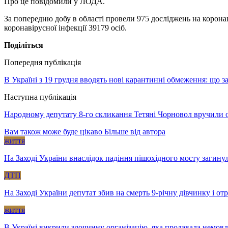
Про це повідомили у ЛОДА.
За попередню добу в області провели 975 досліджень на корона
коронавірусної інфекції 39179 осіб.
Поділіться
Попередня публікація
В Україні з 19 грудня вводять нові карантинні обмеження: що 
Наступна публікація
Народному депутату 8-го скликання Тетяні Чорновол вручили 
Вам також може буде цікаво
Більше від автора
життя
На Заході України внаслідок падіння пішохідного мосту загину
ДТП
На Заході України депутат збив на смерть 9-річну дівчинку і о
життя
В Україні викрили злочинну організацію, яка продавала немов