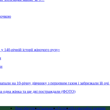
 дочкою
у 140-річній історії жіночого руху»
я
ди
напали на 10-річну дівчинку з перцевим газом і забризкали їй оч
ла одна жінка та ще дві постраждали (ФОТО)
Дрогобиччина
Львівщина
Україна
Надзвичайні новини