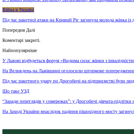
Війна в Україні
Під час ракетної атаки на Кривий Ріг загинула молода жінка із
Попередня
Далі
Коментарі закриті.
Найпопулярніше
У Львові відбудеться форум «Видима сила: жінки з інвалідністю 
На Великдень на Львівщині оголосили штормове попередженн
Під час ракетного удару по Дрогобичі на підприємстві були лю
Що таке УЗД
“Заради переглядів у сомережах”: у Дрогобичі дівчата-підлітки 
На Заході України внаслідок падіння пішохідного мосту загину