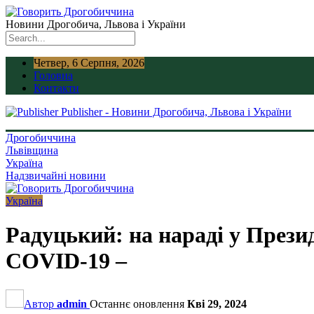
Новини Дрогобича, Львова і України
Четвер, 6 Серпня, 2026
Головна
Контакти
Publisher - Новини Дрогобича, Львова і України
Дрогобиччина
Львівщина
Україна
Надзвичайні новини
Україна
Радуцький: на нараді у Прези
СOVID-19 –
Автор
admin
Останнє оновлення
Кві 29, 2024