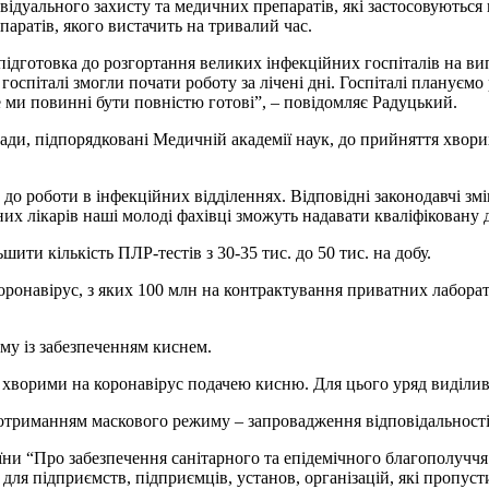
ідуального захисту та медичних препаратів, які застосовуються 
аратів, якого вистачить на тривалий час.
 підготовка до розгортання великих інфекційних госпіталів на в
 госпіталі змогли почати роботу за лічені дні. Госпіталі планує
е ми повинні бути повністю готові”, – повідомляє Радуцький.
клади, підпорядковані Медичній академії наук, до прийняття хв
до роботи в інфекційних відділеннях. Відповідні законодавчі змі
них лікарів наші молоді фахівці зможуть надавати кваліфіковану 
ти кількість ПЛР-тестів з 30-35 тис. до 50 тис. на добу.
коронавірус, з яких 100 млн на контрактування приватних лаборат
му із забезпеченням киснем.
 хворими на коронавірус подачею кисню. Для цього уряд виділив р
отриманням маскового режиму – запровадження відповідальності
аїни “Про забезпечення санітарного та епідемічного благополуч
для підприємств, підприємців, установ, організацій, які пропу