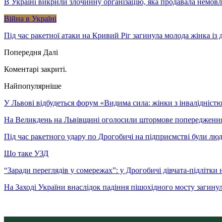
В Україні викрили злочинну організацію, яка продавала немов
Війна в Україні
Під час ракетної атаки на Кривий Ріг загинула молода жінка із
Попередня
Далі
Коментарі закриті.
Найпопулярніше
У Львові відбудеться форум «Видима сила: жінки з інвалідністю 
На Великдень на Львівщині оголосили штормове попередженн
Під час ракетного удару по Дрогобичі на підприємстві були лю
Що таке УЗД
“Заради переглядів у сомережах”: у Дрогобичі дівчата-підлітки 
На Заході України внаслідок падіння пішохідного мосту загину