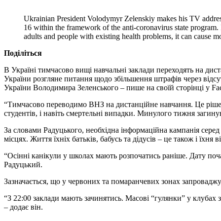
Ukrainian President Volodymyr Zelenskiy makes his TV address t
16 within the framework of the anti-coronavirus state program
adults and people with existing health problems, it can cause m
Поділіться
В Україні тимчасово вищі навчальні заклади переходять на дис
України розгляне питання щодо збільшення штрафів через відсут
України Володимира Зеленського – пише на своїй сторінці у Fa
“Тимчасово переводимо ВНЗ на дистанційне навчання. Це рішенн
студентів, і навіть смертельні випадки. Минулого тижня загину
За словами Радуцького, необхідна інформаційна кампанія серед 
місцях. Життя їхніх батьків, бабусь та дідусів – це також і їхня в
“Осінні канікули у школах мають розпочатись раніше. Дату поча
Радуцький.
Зазначається, що у червоних та помаранчевих зонах запроваджу
“З 22:00 заклади мають зачинятись. Масові “гулянки” у клубах з
– додає він.