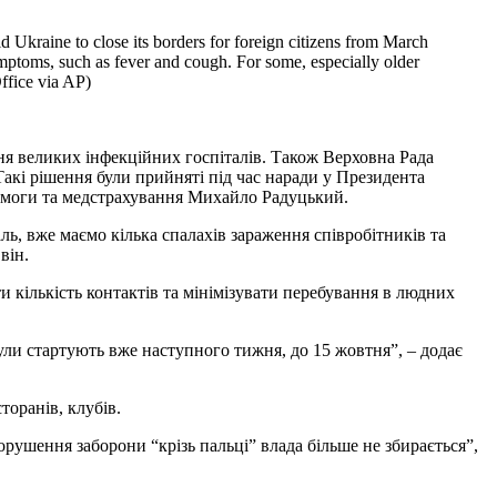
 Ukraine to close its borders for foreign citizens from March
mptoms, such as fever and cough. For some, especially older
Office via AP)
ня великих інфекційних госпіталів. Також Верховна Рада
Такі рішення були прийняті під час наради у Президента
опомоги та медстрахування Михайло Радуцький.
, вже маємо кілька спалахів зараження співробітників та
він.
 кількість контактів та мінімізувати перебування в людних
ули стартують вже наступного тижня, до 15 жовтня”, – додає
оранів, клубів.
орушення заборони “крізь пальці” влада більше не збирається”,