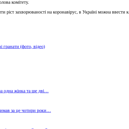
олова комітету.
и ріст захворюваності на коронавірус, в Україні можна ввести к
і гранати (фото, відео)
ла одна жінка та ще дві…
тримав за це чотири роки…