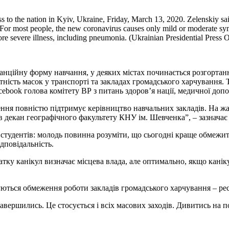
o the nation in Kyiv, Ukraine, Friday, March 13, 2020. Zelenskiy said
. For most people, the new coronavirus causes only mild or moderate sy
ore severe illness, including pneumonia. (Ukrainian Presidential Press 
танційну форму навчання, у деяких містах починається розгортан
ність масок у транспорті та закладах громадського харчування. 
cebook голова комітету ВР з питань здоров’я нації, медичної д
я повністю підтримує керівництво навчальних закладів. На жаль
в декан географічного факультету КНУ ім. Шевченка”, – зазначає 
студентів: молодь повинна розуміти, що сьогодні краще обмежити
ідповідальність.
тку канікул визначає місцева влада, але оптимально, якщо канік
ються обмеження роботи закладів громадського харчування – рест
авершились. Це стосується і всіх масових заходів. Дивитись на п