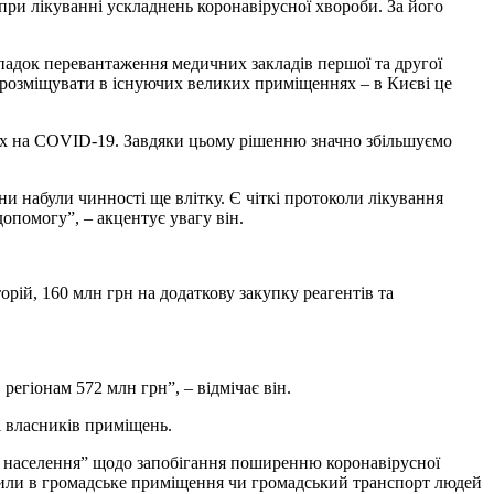
при лікуванні ускладнень коронавірусної хвороби. За його
ипадок перевантаження медичних закладів першої та другої
мо розміщувати в існуючих великих приміщеннях – в Києві це
орих на СOVID-19. Завдяки цьому рішенню значно збільшуємо
ни набули чинності ще влітку. Є чіткі протоколи лікування
допомогу”, – акцентує увагу він.
орій, 160 млн грн на додаткову закупку реагентів та
егіонам 572 млн грн”, – відмічає він.
 власників приміщень.
чя населення” щодо запобігання поширенню коронавірусної
стили в громадське приміщення чи громадський транспорт людей