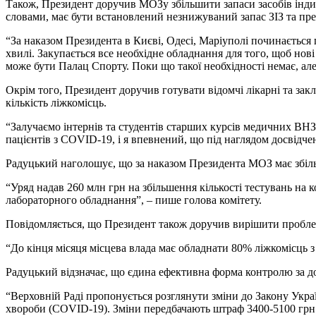
Також, Президент доручив МОЗу збільшити запаси засобів індив
словами, має бути встановлений незнижуваний запас ЗІЗ та преп
“За наказом Президента в Києві, Одесі, Маріуполі починається
хвилі. Закупається все необхідне обладнання для того, щоб нові
може бути Палац Спорту. Поки що такої необхідності немає, ал
Окрім того, Президент доручив готувати відомчі лікарні та за
кількість ліжкомісць.
“Залучаємо інтернів та студентів старших курсів медичних ВНЗ 
пацієнтів з СOVID-19, і я впевнений, що під наглядом досвідче
Радуцький наголошує, що за наказом Президента МОЗ має збільши
“Уряд надав 260 млн грн на збільшення кількості тестувань на 
лабораторного обладнання”, – пише голова комітету.
Повідомляється, що Президент також доручив вирішити пробле
“До кінця місяця місцева влада має обладнати 80% ліжкомісць з
Радуцький відзначає, що єдина ефективна форма контролю за д
“Верховній Раді пропонується розглянути зміни до Закону Укр
хвороби (COVID-19). Зміни передбачають штраф 3400-5100 грн 