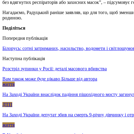
без вдягнутих респіраторів або захисних масок”, – підсумовує г
Нагадаємо, Радуцький раніше заявляв, що для того, щоб зменшит
родиною.
Поділіться
Попередня публікація
Білорусь: сотні затриманих, насильство, водомети і світлошумов
Наступна публікація
Розстріл зупинки у Росії: деталі масового вбивства
Вам також може буде цікаво
Більше від автора
життя
На Заході України внаслідок падіння пішохідного мосту загину
ДТП
На Заході України депутат збив на смерть 9-річну дівчинку і о
життя