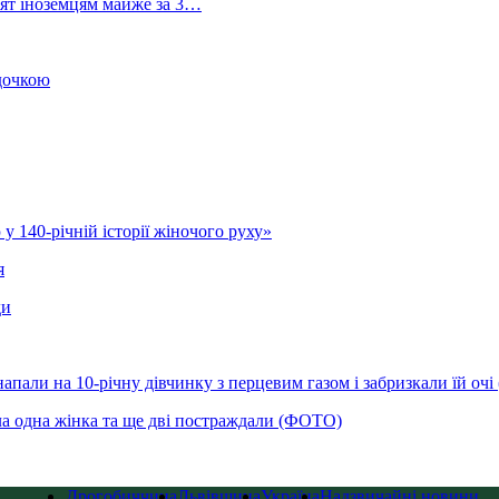
лят іноземцям майже за 3…
 дочкою
у 140-річній історії жіночого руху»
я
ди
напали на 10-річну дівчинку з перцевим газом і забризкали їй оч
ла одна жінка та ще дві постраждали (ФОТО)
Дрогобиччина
Львівщина
Україна
Надзвичайні новини