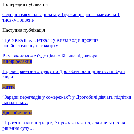
Попередня публікація
Середньомісячна зарплата у Трускавці зросла майже на 1
тисячу гривень
Наступна публікація
“Це УКРАЇНА! Дєтка!”: у Києві водій провчив
російськомовну пасажирку
Вам також може буде цікаво
Більше від автора
Вибір редакції
Під час ракетного удару по Дрогобичі на підприємстві були
люди
життя
“Заради переглядів у сомережах”: у Дрогобичі дівчата-підлітки
напали на…
Дрогобиччина
“Просять взяти під варту”: прокуратура подала апеляцію на
рішення суду…