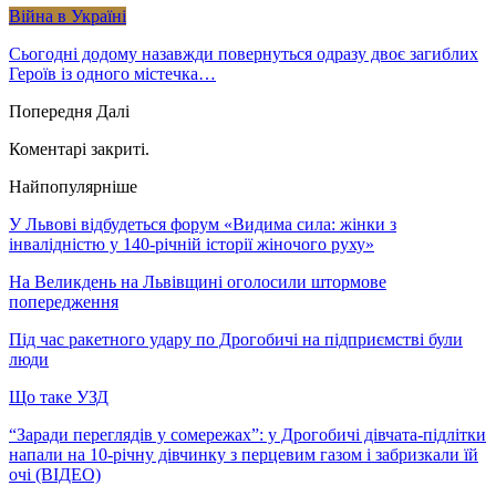
Війна в Україні
Сьогодні додому назавжди повернуться одразу двоє загиблих
Героїв із одного містечка…
Попередня
Далі
Коментарі закриті.
Найпопулярніше
У Львові відбудеться форум «Видима сила: жінки з
інвалідністю у 140-річній історії жіночого руху»
На Великдень на Львівщині оголосили штормове
попередження
Під час ракетного удару по Дрогобичі на підприємстві були
люди
Що таке УЗД
“Заради переглядів у сомережах”: у Дрогобичі дівчата-підлітки
напали на 10-річну дівчинку з перцевим газом і забризкали їй
очі (ВІДЕО)