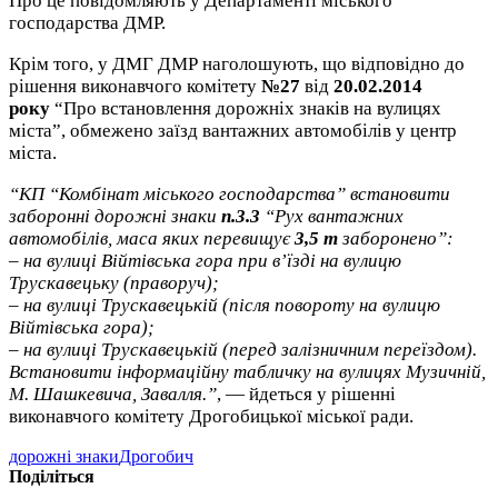
Про це повідомляють у Департаменті міського
господарства ДМР.
Крім того, у ДМГ ДМР наголошують, що відповідно до
рішення виконавчого комітету
№27
від
20.02.2014
року
“Про встановлення дорожніх знаків на вулицях
міста”, обмежено заїзд вантажних автомобілів у центр
міста.
“КП “Комбінат міського господарства” встановити
заборонні дорожні знаки
п.3.3
“Рух вантажних
автомобілів, маса яких перевищує
3,5 т
заборонено”:
– на вулиці Війтівська гора при в’їзді на вулицю
Трускавецьку (праворуч);
– на вулиці Трускавецькій (після повороту на вулицю
Війтівська гора);
– на вулиці Трускавецькій (перед залізничним переїздом).
Встановити інформаційну табличку на вулицях Музичній,
М. Шашкевича, Завалля.”
, — йдеться у рішенні
виконавчого комітету Дрогобицької міської ради.
дорожні знаки
Дрогобич
Поділіться