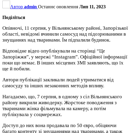
Автор
admin
Останнє оновлення
Лип 11, 2023
Поділіться
Опівночі, 11 серпня, у Вільнянському районі, Запорізької
області, невідомі вчинили самосуд над підозрюваними в
знущаннях над тваринами. Їм підпалили будинок.
Відповідне відео опублікували на сторінці “Це
Запоріжжя”, у мережі “Instagram”. Офіційної інформації
поки що немає. В інших місцевих ЗМІ заявляють, що їх
ще й побили.
Автори публікації закликали людей утриматися від
самосуду та інших незаконних методів впливу.
Нагадаємо, що, 7 серпня, в одному з сіл Вільнянського
району викрили живодерку. Жорстоке поводження з
тваринами жінка фільмувала на камеру, а потім
публікувала у соцмережах.
Доступ до них вона продавала по 50 євро, обіцяючи
багато контенту зі знущаннями над тваринами, а також