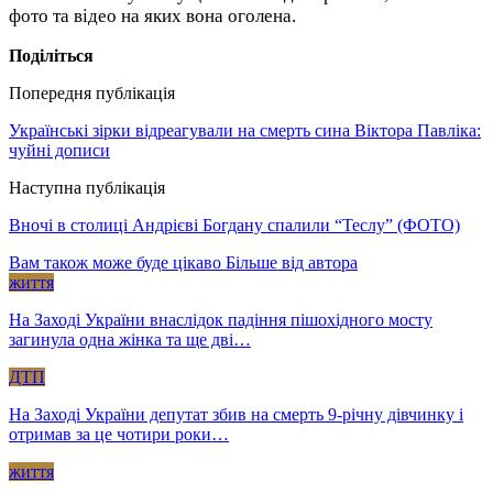
фото та відео на яких вона оголена.
Поділіться
Попередня публікація
Українські зірки відреагували на смерть сина Віктора Павліка:
чуйні дописи
Наступна публікація
Вночі в столиці Андрієві Богдану спалили “Теслу” (ФОТО)
Вам також може буде цікаво
Більше від автора
життя
На Заході України внаслідок падіння пішохідного мосту
загинула одна жінка та ще дві…
ДТП
На Заході України депутат збив на смерть 9-річну дівчинку і
отримав за це чотири роки…
життя