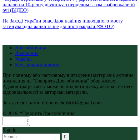
напали на 10-річну дівчинку з перцевим газом і забризкали їй
очі (ВІДЕО)
На Заході України внаслідок падіння пішохідного мосту
загинула одна жінка та ще дві постраждали (ФОТО)
Дрогобиччина
Львівщина
Україна
Надзвичайні новини
При повному або частковому відтворенні матеріалів активне
посилання на "Говорить Дрогобиччина" обов'язкове.
Адміністрація сайту може не поділяти думку автора і не несе
відповідальності за авторські матеріали.
Зв'язатися з нами: drohobychdistrict@gmail.com
© 2019, “Говорить Дрогобиччина”
Sign in