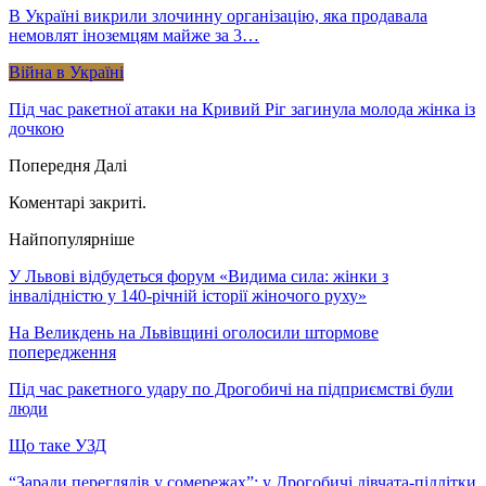
В Україні викрили злочинну організацію, яка продавала
немовлят іноземцям майже за 3…
Війна в Україні
Під час ракетної атаки на Кривий Ріг загинула молода жінка із
дочкою
Попередня
Далі
Коментарі закриті.
Найпопулярніше
У Львові відбудеться форум «Видима сила: жінки з
інвалідністю у 140-річній історії жіночого руху»
На Великдень на Львівщині оголосили штормове
попередження
Під час ракетного удару по Дрогобичі на підприємстві були
люди
Що таке УЗД
“Заради переглядів у сомережах”: у Дрогобичі дівчата-підлітки