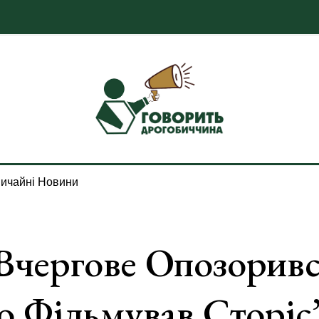
ичайні Новини
чергове Опозоривс
о Фільмував Сторіс