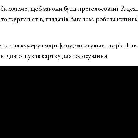
Ми хочемо, щоб закони були проголосовані. А дех
ато журналістів, глядачів. Загалом, робота кипить
нко на камеру смартфону, записуючи сторіс. І не
ін довго шукав картку для голосування.