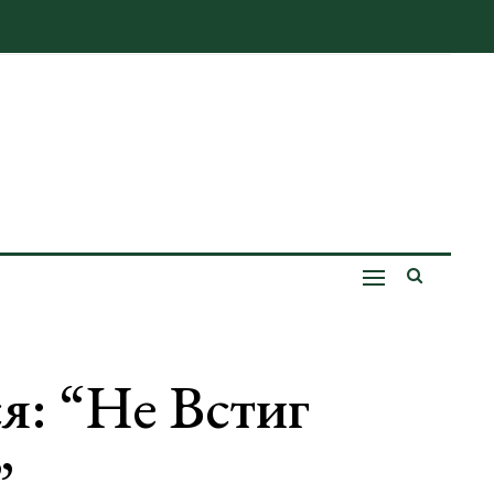
я: “не Встиг
”