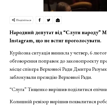
Поділіться
Народний депутат від “Слуги народу” М
Instagram, що не встиг проголосувати.
Курйозна ситуація виникла у четвер, 6 лютого.
обговорення поправок до законопроекту про
місце спікера Верховної Ради Дмитра Разум
заблокували президію Верховної Ради.
“Слуга” Тищенко вирішив поділитися епічни
Колишній ревізор вирішив похвалитися роб