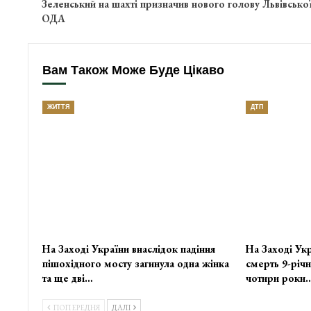
Зеленський на шахті призначив нового голову Львівсько
ОДА
Вам Також Може Буде Цікаво
ЖИТТЯ
ДТП
На Заході України внаслідок падіння
На Заході Укр
пішохідного мосту загинула одна жінка
смерть 9-річн
та ще дві…
чотири роки
ПОПЕРЕДНЯ
ДАЛІ