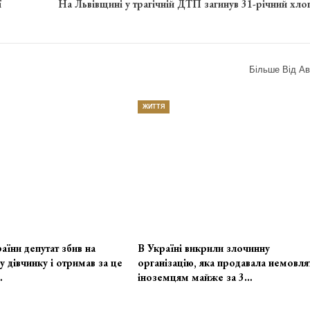
ї
На Львівщині у трагічній ДТП загинув 31-річний хло
Більше Від Ав
ЖИТТЯ
аїни депутат збив на
В Україні викрили злочинну
у дівчинку і отримав за це
організацію, яка продавала немовля
…
іноземцям майже за 3…