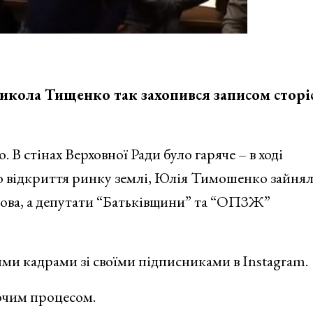
икола Тищенко так захопився записом сторі
 В стінах Верховної Ради було гаряче – в ході
 відкриття ринку землі, Юлія Тимошенко зайнял
кова, а депутати “Батьківщини” та “ОПЗЖ”
ми кадрами зі своїми підписниками в Instagram.
очим процесом.