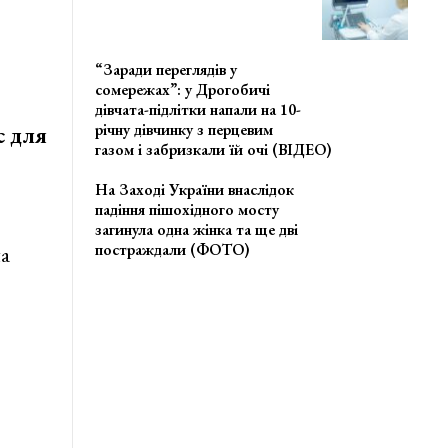
“Заради переглядів у
сомережах”: у Дрогобичі
дівчата-підлітки напали на 10-
річну дівчинку з перцевим
с для
газом і забризкали їй очі (ВІДЕО)
На Заході України внаслідок
падіння пішохідного мосту
загинула одна жінка та ще дві
постраждали (ФОТО)
а