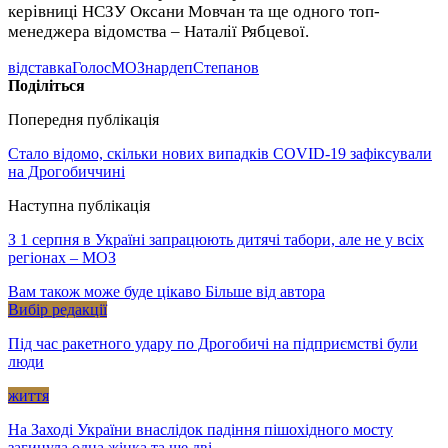
керівниці НСЗУ Оксани Мовчан та ще одного топ-
менеджера відомства – Наталії Рябцевої.
відставка
Голос
МОЗ
нардеп
Степанов
Поділіться
Попередня публікація
Стало відомо, скільки нових випадків COVID-19 зафіксували
на Дрогобиччині
Наступна публікація
З 1 серпня в Україні запрацюють дитячі табори, але не у всіх
регіонах – МОЗ
Вам також може буде цікаво
Більше від автора
Вибір редакції
Під час ракетного удару по Дрогобичі на підприємстві були
люди
життя
На Заході України внаслідок падіння пішохідного мосту
загинула одна жінка та ще дві…