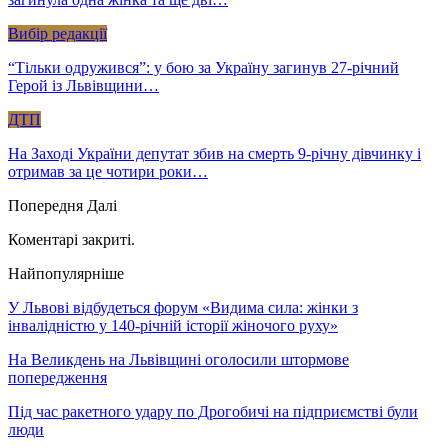
Вибір редакції
“Тільки одружився”: у бою за Україну загинув 27-річний
Герой із Львівщини…
ДТП
На Заході України депутат збив на смерть 9-річну дівчинку і
отримав за це чотири роки…
Попередня
Далі
Коментарі закриті.
Найпопулярніше
У Львові відбудеться форум «Видима сила: жінки з
інвалідністю у 140-річній історії жіночого руху»
На Великдень на Львівщині оголосили штормове
попередження
Під час ракетного удару по Дрогобичі на підприємстві були
люди