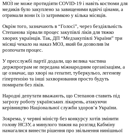
МОЗ не може протидіяти COVID-19 і навіть костюми для
медиків було закуплено за завищеними вдвічі цінами, а
отримали вони їх із затримкою у кілька місяців.
Окрім того, зазначають в “Голосі”, через бездіяльність
Степанова зірвали процес закупівлі ліків для тяжко
хворих українців. Так, ДП “Медзакупівлі України” три
місяці чекало на наказ МОЗ, який би дозволив їм
розпочати процес.
У пресслужбі партії додали, що велика частина
держпрограм не передана міжнародним організаціям, а
це означає, що хворі на гепатит, туберкульоз, легеневу
гіпертензію та інші захворювання просто будуть
помирати без ліків.
Народні депутати вважають, що Степанов ставить під
загрозу роботу українських лікарень, атакуючи
керівництво Національної служби здоров’я України.
Зокрема, у червні міністр без конкурсу хотів змінити
голову НСЗУ, а минулого тижня на розгляд Кабміну
намагалися винести рішення про звільнення нинішньої