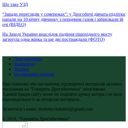
Що таке УЗД
“Заради переглядів у сомережах”: у Дрогобичі дівчата-підлітки
напали на 10-річну дівчинку з перцевим газом і забризкали їй
очі (ВІДЕО)
На Заході України внаслідок падіння пішохідного мосту
загинула одна жінка та ще дві постраждали (ФОТО)
Дрогобиччина
Львівщина
Україна
Надзвичайні новини
При повному або частковому відтворенні матеріалів активне
посилання на "Говорить Дрогобиччина" обов'язкове.
Адміністрація сайту може не поділяти думку автора і не несе
відповідальності за авторські матеріали.
Зв'язатися з нами: drohobychdistrict@gmail.com
© 2019, “Говорить Дрогобиччина”