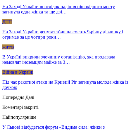
На Заході України внаслідок падіння пішохідного мосту
загинула одна жінка та ще дві…
ДТП
На Заході України депутат збив на смерть 9-річну дівчинку і
отримав за це чотири роки…
життя
В Україні викрили злочинну організацію, яка продавала
немовлят іноземцям майже за 3…
Війна в Україні
Під час ракетної атаки на Кривий Ріг загинула молода жінка із
дочкою
Попередня
Далі
Коментарі закриті.
Найпопулярніше
У Львові відбудеться форум «Видима сила: жінки з