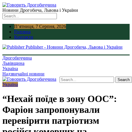
Новини Дрогобича, Львова і України
П’ятниця, 7 Серпня, 2026
Головна
Контакти
Publisher - Новини Дрогобича, Львова і України
Дрогобиччина
Львівщина
Україна
Надзвичайні новини
Україна
“Нехай поїде в зону ООС”:
Фаріон запропонували
перевірити патріотизм
російськомовних на