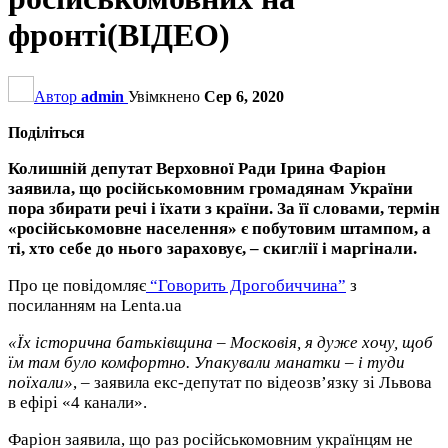
фронті(ВІДЕО)
Автор
admin
Увімкнено
Сер 6, 2020
Поділіться
Колишній депутат Верховної Ради Ірина Фаріон
заявила, що російськомовним громадянам України
пора збирати речі і їхати з країни. За її словами, термін
«російськомовне населення» є побутовим штампом, а
ті, хто себе до нього зараховує, – скиглії і маргінали.
Про це повідомляє
“Говорить Дрогобиччина”
з
посиланням на Lenta.ua
«Їх історична батьківщина – Московія, я дуже хочу, щоб
їм там було комфортно. Упакували манатки – і туди
поїхали»
, – заявила екс-депутат по відеозв’язку зі Львова
в ефірі «4 канали».
Фаріон заявила, що раз російськомовним українцям не