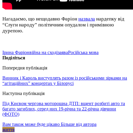
Нагадаємо, що нещодавно Фаріон
назвала
нардепку від
“Слуги народу” політичним опудалом і примівною
дурепою.
Ірина Фаріон
війна на сході
заява
Російська мова
Поділіться
Попередня публікація
Винник і Кароль виступлять разом із російськими зірками на
“агітаційних” концертах у Білорусі
Наступна публікація
Під Києвом чергова моторошна ДТП: вщент розбиті авто та
багато загиблих, серед них 19-річна та 22-річна дівчини
(ФОТО)
Вам також може буде цікаво
Більше від автора
життя