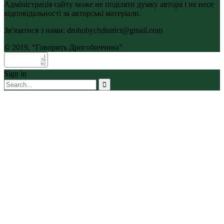
Адміністрація сайту може не поділяти думку автора і не несе
відповідальності за авторські матеріали.
Зв'язатися з нами: drohobychdistrict@gmail.com
© 2019, “Говорить Дрогобиччина”
Sign in