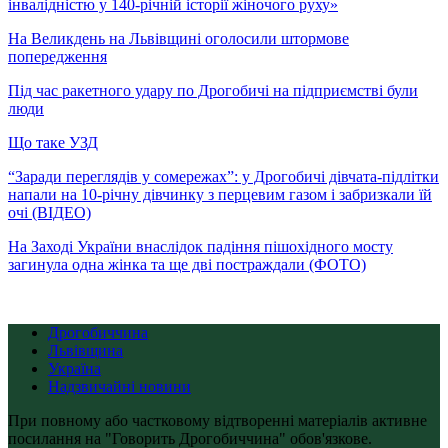
інвалідністю у 140-річній історії жіночого руху»
На Великдень на Львівщині оголосили штормове
попередження
Під час ракетного удару по Дрогобичі на підприємстві були
люди
Що таке УЗД
“Заради переглядів у сомережах”: у Дрогобичі дівчата-підлітки
напали на 10-річну дівчинку з перцевим газом і забризкали їй
очі (ВІДЕО)
На Заході України внаслідок падіння пішохідного мосту
загинула одна жінка та ще дві постраждали (ФОТО)
Дрогобиччина
Львівщина
Україна
Надзвичайні новини
При повному або частковому відтворенні матеріалів активне
посилання на "Говорить Дрогобиччина" обов'язкове.