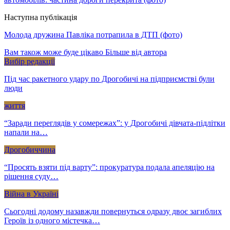
Наступна публікація
Молода дружина Павліка потрапила в ДТП (фото)
Вам також може буде цікаво
Більше від автора
Вибір редакції
Під час ракетного удару по Дрогобичі на підприємстві були
люди
життя
“Заради переглядів у сомережах”: у Дрогобичі дівчата-підлітки
напали на…
Дрогобиччина
“Просять взяти під варту”: прокуратура подала апеляцію на
рішення суду…
Війна в Україні
Сьогодні додому назавжди повернуться одразу двоє загиблих
Героїв із одного містечка…