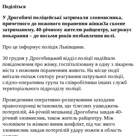
Поділіться
У Дрогобичі поліцейські затримали зловмисника,
причетного до ножового поранення жінкиЗа скоєне
затриманому, 40-річному жителю райцентру, загрожує
покарання – до восьми років позбавлення волі.
Про це інформує поліція Львівщини.
30 грудня у Дрогобицький відділ поліції надійшло
повідомлення про жінку, госпіталізовану в одну з лікарень
міста з ножовим пораненням живота. На місце події
виїхали екіпаж сектору реагування патрульної поліції,
слідчо-оперативна група та співробітники інших служб
територіального підрозділу поліції.
Проведеними оперативно-розшуковими заходами
правоохоронці встановили, що тілесних ушкоджень
потерпілій, 44-річній мешканці Дрогобича завдав 40-
річний зловмисник, також житель райцентру. Між
чоловіком та жінкою виник конфлікт, під час якого
зловмисник завдав потерпілій удару ножем в область