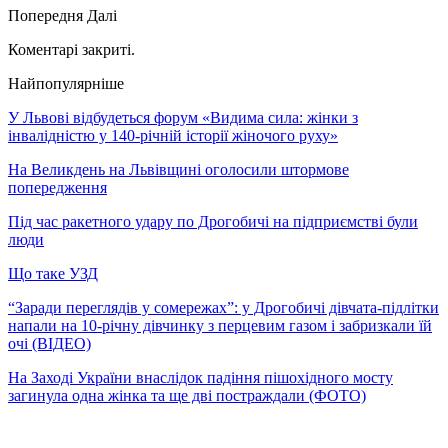
Попередня
Далі
Коментарі закриті.
Найпопулярніше
У Львові відбудеться форум «Видима сила: жінки з
інвалідністю у 140-річній історії жіночого руху»
На Великдень на Львівщині оголосили штормове
попередження
Під час ракетного удару по Дрогобичі на підприємстві були
люди
Що таке УЗД
“Заради переглядів у сомережах”: у Дрогобичі дівчата-підлітки
напали на 10-річну дівчинку з перцевим газом і забризкали їй
очі (ВІДЕО)
На Заході України внаслідок падіння пішохідного мосту
загинула одна жінка та ще дві постраждали (ФОТО)