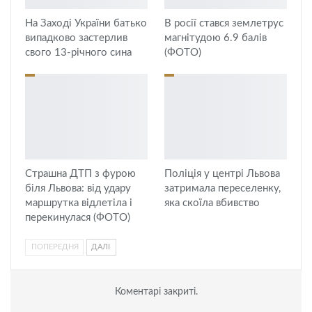
На Заході України батько
В росії стався землетрус
випадково застерлив
магнітудою 6.9 балів
свого 13-річного сина
(ФОТО)
Страшна ДТП з фурою
Поліція у центрі Львова
біля Львова: від удару
затримала переселенку,
маршрутка відлетіла і
яка скоїла вбивство
перекинулася (ФОТО)
ПОПЕРЕДНЯ
ДАЛІ
Коментарі закриті.