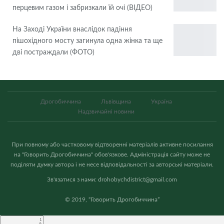
перцевим газом і забризкали їй очі (ВІДЕО)
На Заході України внаслідок падіння
пішохідного мосту загинула одна жінка та ще
дві постраждали (ФОТО)
Дрогобиччина
Львівщина
Україна
Надзвичайні новини
При повному або частковому відтворенні матеріалів активне посилання
на "Говорить Дрогобиччина" обов'язкове. Адміністрація сайту може не
поділяти думку автора і не несе відповідальності за авторські матеріали.
Зв'язатися з нами: drohobychdistrict@gmail.com
© 2019, “Говорить Дрогобиччина”