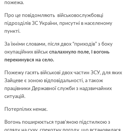
пожежа.
Про це повідомляють військовослужбовці
підрозділів ЗС України, присутні в населеному
пункті.
За їхніми словами, після двох “приходів” з боку
окупаційних військ
спалахнуло поле, і вогонь
перекинувся на село.
Пожежу гасять військові двох частин ЗСУ, для яких
Зайцеве є зоною відповідальності, а також
працівники Державної служби з надзвичайних
ситуацій.
Потерпілих немає.
Вогонь поширюється трав’яною підстилкою з
огляду на суху, спекотну погоду, що встановилася