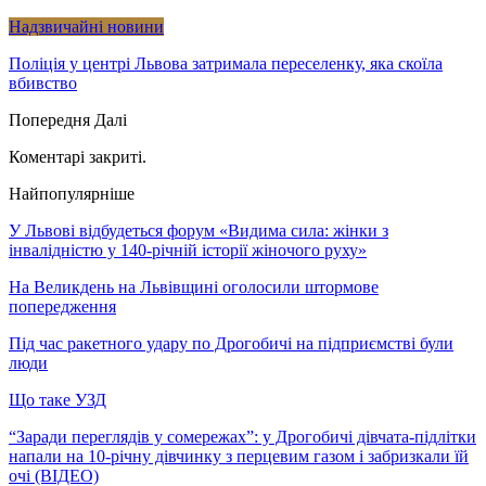
Надзвичайні новини
Поліція у центрі Львова затримала переселенку, яка скоїла
вбивство
Попередня
Далі
Коментарі закриті.
Найпопулярніше
У Львові відбудеться форум «Видима сила: жінки з
інвалідністю у 140-річній історії жіночого руху»
На Великдень на Львівщині оголосили штормове
попередження
Під час ракетного удару по Дрогобичі на підприємстві були
люди
Що таке УЗД
“Заради переглядів у сомережах”: у Дрогобичі дівчата-підлітки
напали на 10-річну дівчинку з перцевим газом і забризкали їй
очі (ВІДЕО)