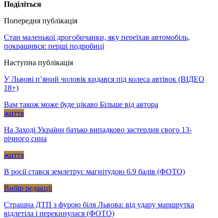
Поділіться
Попередня публікація
Стан маленької дрогобичанки, яку переїхав автомобіль,
покращився: перші подробиці
Наступна публікація
У Львові п’яний чоловік кидався під колеса автівок (ВІДЕО
18+)
Вам також може буде цікаво
Більше від автора
життя
На Заході України батько випадково застерлив свого 13-
річного сина
життя
В росії стався землетрус магнітудою 6.9 балів (ФОТО)
Вибір редакції
Страшна ДТП з фурою біля Львова: від удару маршрутка
відлетіла і перекинулася (ФОТО)