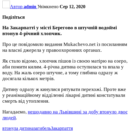
Автор
admin
Увімкнено
Сер 12, 2020
Поділіться
На Закарпатті у місті Берегово в штучній водоймі
втонув 4-річний хлопчик.
Про це повідомило видання Mukachevo.net із посиланням
на власні джерела у правоохоронних органах.
Як стало відомо, хлопчик пішов із своєю матірю на озеро,
аби помити килим. 4-річна дитина оступилася та впала у
воду. На жаль озеро штучне, а тому глибина одразу ж
досягала кількох метрів.
Дитину одразу ж кинулися рятувати перехожі. Проте вже
у реанімаційному відділенні лікарні дитині констатували
смерть від утоплення.
Нагадаємо,
нещодавно на Львівщині за добу втонуло двоє
людей
.
втонула дитина
загибель
Закарпаття