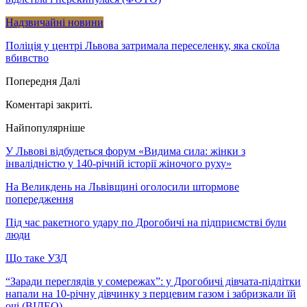
Надзвичайні новини
Поліція у центрі Львова затримала переселенку, яка скоїла
вбивство
Попередня
Далі
Коментарі закриті.
Найпопулярніше
У Львові відбудеться форум «Видима сила: жінки з
інвалідністю у 140-річній історії жіночого руху»
На Великдень на Львівщині оголосили штормове
попередження
Під час ракетного удару по Дрогобичі на підприємстві були
люди
Що таке УЗД
“Заради переглядів у сомережах”: у Дрогобичі дівчата-підлітки
напали на 10-річну дівчинку з перцевим газом і забризкали їй
очі (ВІДЕО)