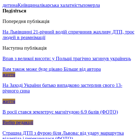
дитина
Київщина
лікарська халатність
померла
Поділіться
Попередня публікація
На Львівщині 21-річний водій спричинив жахливу ДТП, троє
людей в реамнімації
Наступна публікація
Впав з великої висоти: у Польщі трагічно загинув українець
Вам також може буде цікаво
Більше від автора
життя
На Заході України батько випадково застерлив свого 13-
річного сина
життя
В росії стався землетрус магнітудою 6.9 балів (ФОТО)
Вибір редакції
Страшна ДТП з фурою біля Львова: від удару маршрутка
відлетіла і перекинулася (ФОТО)