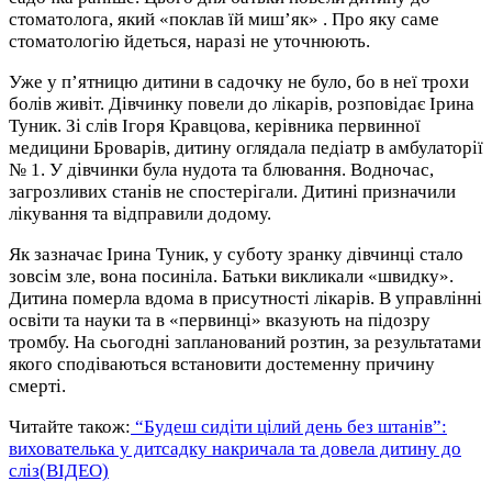
стоматолога, який «поклав їй миш’як» . Про яку саме
стоматологію йдеться, наразі не уточнюють.
Уже у п’ятницю дитини в садочку не було, бо в неї трохи
болів живіт. Дівчинку повели до лікарів, розповідає Ірина
Туник. Зі слів Ігоря Кравцова, керівника первинної
медицини Броварів, дитину оглядала педіатр в амбулаторії
№ 1. У дівчинки була нудота та блювання. Водночас,
загрозливих станів не спостерігали. Дитині призначили
лікування та відправили додому.
Як зазначає Ірина Туник, у суботу зранку дівчинці стало
зовсім зле, вона посиніла. Батьки викликали «швидку».
Дитина померла вдома в присутності лікарів. В управлінні
освіти та науки та в «первинці» вказують на підозру
тромбу. На сьогодні запланований розтин, за результатами
якого сподіваються встановити достеменну причину
смерті.
Читайте також:
“Будеш сидіти цілий день без штанів”:
вихователька у дитсадку накричала та довела дитину до
сліз(ВІДЕО)