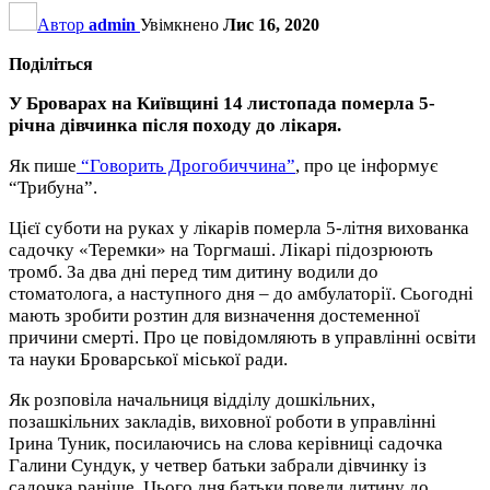
Автор
admin
Увімкнено
Лис 16, 2020
Поділіться
У Броварах на Київщині 14 листопада померла 5-
річна дівчинка після походу до лікаря.
Як пише
“Говорить Дрогобиччина”
, про це інформує
“Трибуна”.
Цієї суботи на руках у лікарів померла 5-літня вихованка
садочку «Теремки» на Торгмаші. Лікарі підозрюють
тромб. За два дні перед тим дитину водили до
стоматолога, а наступного дня – до амбулаторії. Сьогодні
мають зробити розтин для визначення достеменної
причини смерті. Про це повідомляють в управлінні освіти
та науки Броварської міської ради.
Як розповіла начальниця відділу дошкільних,
позашкільних закладів, виховної роботи в управлінні
Ірина Туник, посилаючись на слова керівниці садочка
Галини Сундук, у четвер батьки забрали дівчинку із
садочка раніше. Цього дня батьки повели дитину до