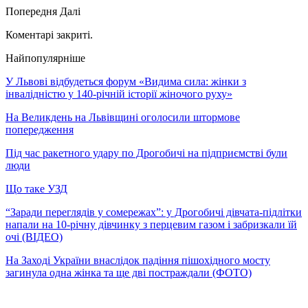
Попередня
Далі
Коментарі закриті.
Найпопулярніше
У Львові відбудеться форум «Видима сила: жінки з
інвалідністю у 140-річній історії жіночого руху»
На Великдень на Львівщині оголосили штормове
попередження
Під час ракетного удару по Дрогобичі на підприємстві були
люди
Що таке УЗД
“Заради переглядів у сомережах”: у Дрогобичі дівчата-підлітки
напали на 10-річну дівчинку з перцевим газом і забризкали їй
очі (ВІДЕО)
На Заході України внаслідок падіння пішохідного мосту
загинула одна жінка та ще дві постраждали (ФОТО)