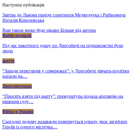
Наступна публікація
Завтра до Львова приїде соратниця Медведчука і Рабіновича
Наталія Королевська
Вам також може буде цікаво
Більше від автора
Вибір редакції
Під час ракетного удару по Дрогобичі на підприємстві були
люди
життя
“Заради переглядів у сомережах”: у Дрогобичі дівчата-підлітки
напали на…
Дрогобиччина
“Просять взяти під варту”: прокуратура подала апеляцію на
рішення суду…
Війна в Україні
Сьогодні додому назавжди повернуться одразу двоє загиблих
Героїв із одного містечка…