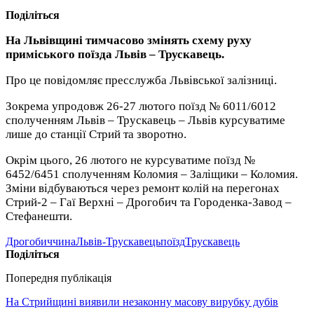
Поділіться
На Львівщині тимчасово змінять схему руху
приміського поїзда Львів – Трускавець.
Про це повідомляє пресслужба Львівської залізниці.
Зокрема упродовж 26-27 лютого поїзд № 6011/6012
сполученням Львів – Трускавець – Львів курсуватиме
лише до станції Стрий та зворотно.
Окрім цього, 26 лютого не курсуватиме поїзд №
6452/6451 сполученням Коломия – Заліщики – Коломия.
Зміни відбуваються через ремонт колій на перегонах
Стрий-2 – Гаї Верхні – Дрогобич та Городенка-Завод –
Стефанешти.
Дрогобиччина
Львів-Трускавець
поїзд
Трускавець
Поділіться
Попередня публікація
На Стрийщині виявили незаконну масову вирубку дубів