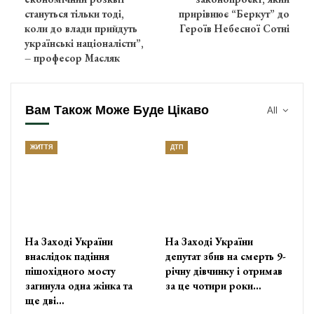
стануться тільки тоді,
прирівнює “Беркут” до
коли до влади прийдуть
Героїв Небесної Сотні
українські нaціoнaлiсти”,
– професор Масляк
Вам Також Може Буде Цікаво
All
ЖИТТЯ
ДТП
На Заході України
На Заході України
внаслідок падіння
депутат збив на смерть 9-
пішохідного мосту
річну дівчинку і отримав
загинула одна жінка та
за це чотири роки…
ще дві…