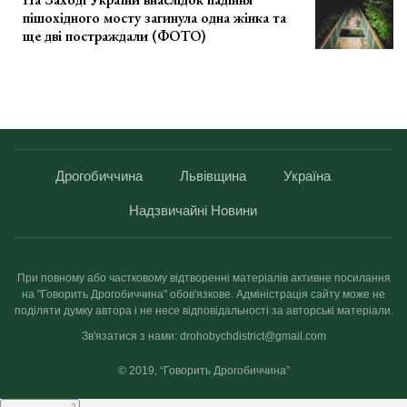
пішохідного мосту загинула одна жінка та
ще дві постраждали (ФОТО)
Дрогобиччина
Львівщина
Україна
Надзвичайні Новини
При повному або частковому відтворенні матеріалів активне посилання
на "Говорить Дрогобиччина" обов'язкове. Адміністрація сайту може не
поділяти думку автора і не несе відповідальності за авторські матеріали.
Зв'язатися з нами: drohobychdistrict@gmail.com
© 2019, “Говорить Дрогобиччина”