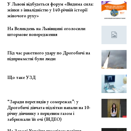
У Львові відбудеться форум «Видима сила:
жінки з інвалідністю у 140-річній історії
жіночого руху»
На Великдень на Львівщині оголосили
штормове попередження
Під час ракетного удару по Дрогобичі на
підприємстві були люди
Що таке УЗД
“Заради переглядів у сомережах”: у
Дрогобичі дівчата-підлітки напали на 10-
річну дівчинку з перцевим газом і
забризкали їй очі (ВІДЕО)
На Заході України внаслідок падіння