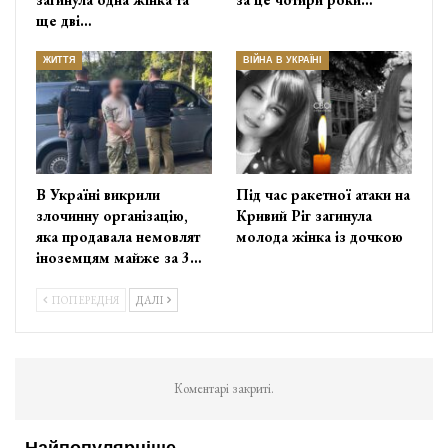
ще дві…
ЖИТТЯ
ВІЙНА В УКРАЇНІ
В Україні викрили
Під час ракетної атаки на
злочинну організацію,
Кривий Ріг загинула
яка продавала немовлят
молода жінка із дочкою
іноземцям майже за 3…
ПОПЕРЕДНЯ
ДАЛІ
Коментарі закриті.