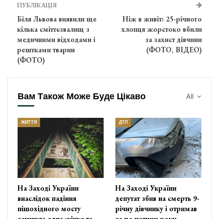
ПУБЛІКАЦІЯ
Біля Львова виявили ще
Ніж в живіт: 25-річного
кілька сміттєзвалищ з
хлопця жорстоко вбили
медичними відходами і
за захист дівчини
рештками тварин
(ФОТО, ВІДЕО)
(ФОТО)
Вам Також Може Буде Цікаво
All
ЖИТТЯ
ДТП
На Заході України
На Заході України
внаслідок падіння
депутат збив на смерть 9-
пішохідного мосту
річну дівчинку і отримав
загинула одна жінка та
за це чотири роки…