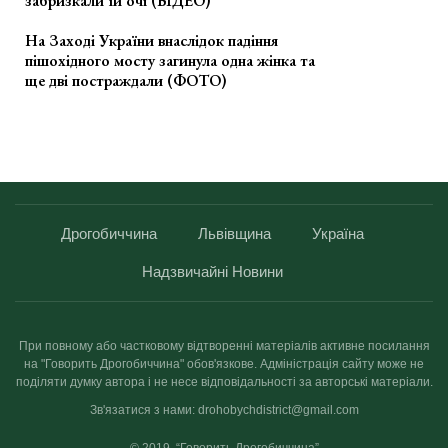
забризкали їй очі (ВІДЕО)
На Заході України внаслідок падіння
пішохідного мосту загинула одна жінка та
ще дві постраждали (ФОТО)
Дрогобиччина
Львівщина
Україна
Надзвичайні Новини
При повному або частковому відтворенні матеріалів активне посилання
на "Говорить Дрогобиччина" обов'язкове. Адміністрація сайту може не
поділяти думку автора і не несе відповідальності за авторські матеріали.
Зв'язатися з нами: drohobychdistrict@gmail.com