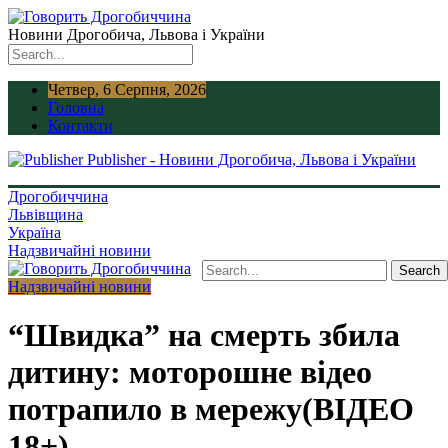
Новини Дрогобича, Львова і України
Четвер, 6 Серпня, 2026
Головна
Контакти
Publisher - Новини Дрогобича, Львова і України
Дрогобиччина
Львівщина
Україна
Надзвичайні новини
Надзвичайні новини
“Швидка” на смерть збила
дитину: моторошне відео
потрапило в мережу(ВІДЕО
18+)