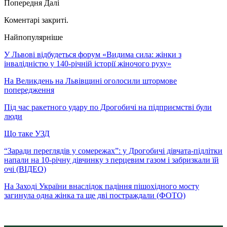
Попередня
Далі
Коментарі закриті.
Найпопулярніше
У Львові відбудеться форум «Видима сила: жінки з
інвалідністю у 140-річній історії жіночого руху»
На Великдень на Львівщині оголосили штормове
попередження
Під час ракетного удару по Дрогобичі на підприємстві були
люди
Що таке УЗД
“Заради переглядів у сомережах”: у Дрогобичі дівчата-підлітки
напали на 10-річну дівчинку з перцевим газом і забризкали їй
очі (ВІДЕО)
На Заході України внаслідок падіння пішохідного мосту
загинула одна жінка та ще дві постраждали (ФОТО)