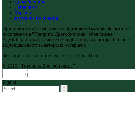
Дрогобиччина
Львівщина
Україна
Надзвичайні новини
При повному або частковому відтворенні матеріалів активне
посилання на "Говорить Дрогобиччина" обов'язкове.
Адміністрація сайту може не поділяти думку автора і не несе
відповідальності за авторські матеріали.
Зв'язатися з нами: drohobychdistrict@gmail.com
© 2019, “Говорить Дрогобиччина”
Sign in