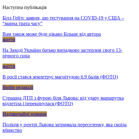
Наступна публікація
Білл Гейтс заявив, що тестування на COVID-19 у США –
“марна трата часу”
Вам також може буде цікаво
Більше від автора
життя
На Заході України батько випадково застерлив свого 13-
річного сина
життя
В росії стався землетрус магнітудою 6.9 балів (ФОТО)
Вибір редакції
Страшна ДТП з фурою біля Львова: від удару маршрутка
відлетіла і перекинулася (ФОТО)
Надзвичайні новини
Поліція у центрі Львова затримала переселенку, яка скоїла
вбивство