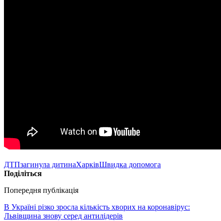
ДТП
загинула дитина
Харків
Швидка допомога
Поділіться
Попередня публікація
В Україні різко зросла кількість хворих на коронавірус:
Львівщина знову серед антилідерів