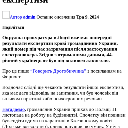
Автор
admin
Останнє оновлення
Тра 9, 2024
Поділіться
Окружна прокуратура в Лодзі вже має попередні
результати експертизи крові громадянина України,
який помер під час затримання після застосування
електрошокера. Згідно з отриманими даними, 44-
річний українець не був під впливом алкоголю.
Про це пише
“Говорить Дрогобиччина”
з посиланням на
Форпост.
Водночас слідчі ще чекають результати іншої експертизи,
яка має дати відповідь на запитання, чи був чоловік під
впливом наркотиків або психотропних речовин.
Нагадаємо
, громадянин України приїхав до Польщі 11
листопада на роботу на будівництві. Спочатку він повинен
був сидіти вдома на карантині в Бжезинскому повіті
(Лодзьке воєводство), однак порушив цю умову. У ніч з