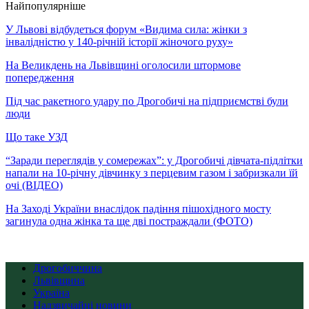
Найпопулярніше
У Львові відбудеться форум «Видима сила: жінки з
інвалідністю у 140-річній історії жіночого руху»
На Великдень на Львівщині оголосили штормове
попередження
Під час ракетного удару по Дрогобичі на підприємстві були
люди
Що таке УЗД
“Заради переглядів у сомережах”: у Дрогобичі дівчата-підлітки
напали на 10-річну дівчинку з перцевим газом і забризкали їй
очі (ВІДЕО)
На Заході України внаслідок падіння пішохідного мосту
загинула одна жінка та ще дві постраждали (ФОТО)
Дрогобиччина
Львівщина
Україна
Надзвичайні новини