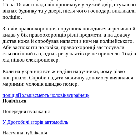
15 на 16 листопада він проникнув у чужий двір, стукав по
вікнах будинку та у двері, після чого господарі викликали
поліцію.
Зі слів правоохоронців, порушник поводився агресивно й
кидав у бік правоохоронців різні предмети, а на додачу
дістав ножа й спробував напасти з ним на поліцейського.
Аби заспокоїти чоловіка, правоохоронці застосували
сльозогінний газ, однак результатів це не принесло. Тоді в
хід пішов електрошокер.
Коли на українця все ж наділи наручники, йому різко
погіршало. Спроби надати медичну допомогу виявилися
марними: чоловік швидко помер.
поліція
Польща
смерть чоловіка
українець
Поділіться
Попередня публікація
У Дрогобичі згорів автомобіль
Наступна публікація