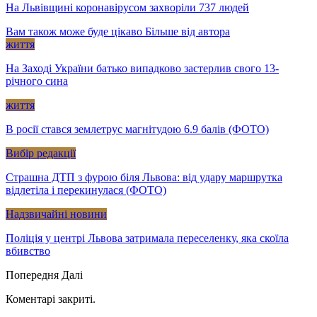
На Львівщині коронавірусом захворіли 737 людей
Вам також може буде цікаво
Більше від автора
життя
На Заході України батько випадково застерлив свого 13-
річного сина
життя
В росії стався землетрус магнітудою 6.9 балів (ФОТО)
Вибір редакції
Страшна ДТП з фурою біля Львова: від удару маршрутка
відлетіла і перекинулася (ФОТО)
Надзвичайні новини
Поліція у центрі Львова затримала переселенку, яка скоїла
вбивство
Попередня
Далі
Коментарі закриті.