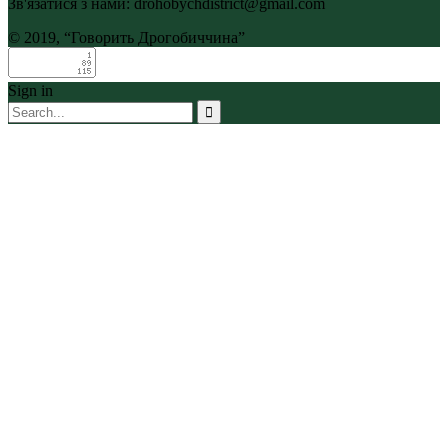
Зв'язатися з нами: drohobychdistrict@gmail.com
© 2019, “Говорить Дрогобиччина”
Sign in