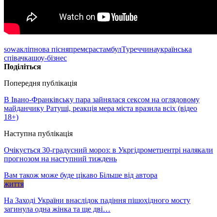
sowa
кліп
нова пісня
премєра
стамбул
Туреччина
українська
співачка
шоу-бізнес
Поділіться
Попередня публікація
В Івано-Франківську пара зайнялася сексом на оглядовому
майданчику Ратуші, реакція мера міста вразила всіх (відео
18+)
Наступна публікація
Очікується 30-градусний мороз: в Укргідрометцентрі налякали
прогнозом на наступний тиждень
Вам також може буде цікаво
Більше від автора
життя
На Заході України внаслідок падіння пішохідного мосту
загинула одна жінка та ще дві…