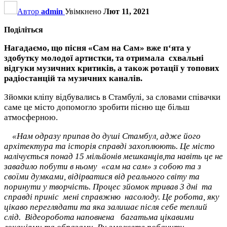
Автор
admin
Увімкнено
Лют 11, 2021
Поділіться
Нагадаємо, що пісня «Сам на Сам» вже п‘ята у
здобутку молодої артистки, та отримала схвальні
відгуки музичних критиків, а також ротації у топових
радіостанцій та музичних каналів.
Зйомки кліпу відбувались в Стамбулі, за словами співачки
саме це місто допомогло зробити пісню ще більш
атмосферною.
«Нам одразу припав до душі Стамбул, адже його
архітектура та історія справді захоплюють. Це місто
налічується понад 15 мільйонів мешканців,та навіть це не
завадило побути в ньому «сам на сам» з собою та з
своїми думками, відірватися від реального світу та
поринути у творчість. Процес зйомок тривав 3 дні та
справді приніс мені справжню насолоду. Це робота, яку
цікаво переглядати та яка залишає після себе теплий
слід. Відеоробота наповнена багатьма цікавими