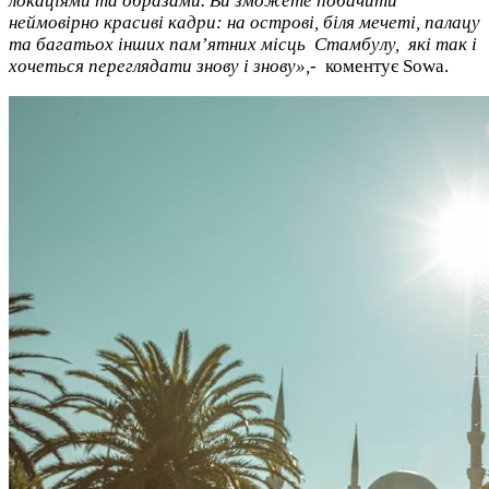
локаціями та образами. Ви зможете побачити
неймовірно красиві кадри: на острові, біля мечеті, палацу
та багатьох інших пам’ятних місць Стамбулу, які так і
хочеться переглядати знову і знову»,-
коментує Sowa.