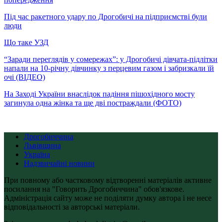
Під час ракетного удару по Дрогобичі на підприємстві були
люди
Що таке УЗД
“Заради переглядів у сомережах”: у Дрогобичі дівчата-підлітки
напали на 10-річну дівчинку з перцевим газом і забризкали їй
очі (ВІДЕО)
На Заході України внаслідок падіння пішохідного мосту
загинула одна жінка та ще дві постраждали (ФОТО)
Дрогобиччина
Львівщина
Україна
Надзвичайні новини
При повному або частковому відтворенні матеріалів активне
посилання на "Говорить Дрогобиччина" обов'язкове.
Адміністрація сайту може не поділяти думку автора і не несе
відповідальності за авторські матеріали.