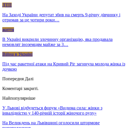
ДТП
На Заході України депутат збив на смерть 9-річну дівчинку і
отримав за це чотири роки…
життя
В Україні викрили злочинну організацію, яка продавала
немовлят іноземцям майже за 3…
Війна в Україні
Під час ракетної атаки на Кривий Ріг загинула молода жінка із
дочкою
Попередня
Далі
Коментарі закриті.
Найпопулярніше
У Львові відбудеться форум «Видима сила: жінки з
інвалідністю у 140-річній історії жіночого руху»
На Великдень на Львівщині оголосили штормове
попередження