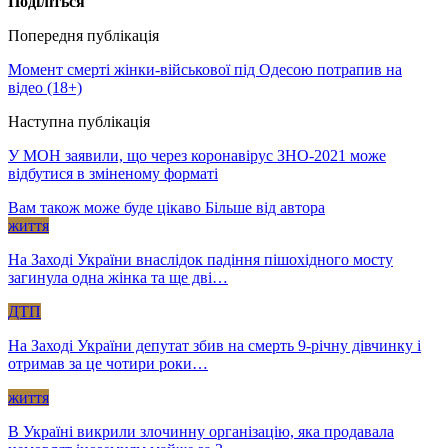
Поділіться
Попередня публікація
Момент смерті жінки-військової під Одесою потрапив на
відео (18+)
Наступна публікація
У МОН заявили, що через коронавірус ЗНО-2021 може
відбутися в зміненому форматі
Вам також може буде цікаво
Більше від автора
життя
На Заході України внаслідок падіння пішохідного мосту
загинула одна жінка та ще дві…
ДТП
На Заході України депутат збив на смерть 9-річну дівчинку і
отримав за це чотири роки…
життя
В Україні викрили злочинну організацію, яка продавала