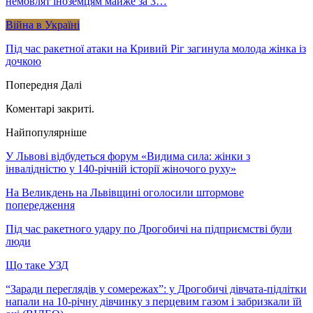
немовлят іноземцям майже за 3…
Війна в Україні
Під час ракетної атаки на Кривий Ріг загинула молода жінка із
дочкою
Попередня
Далі
Коментарі закриті.
Найпопулярніше
У Львові відбудеться форум «Видима сила: жінки з
інвалідністю у 140-річній історії жіночого руху»
На Великдень на Львівщині оголосили штормове
попередження
Під час ракетного удару по Дрогобичі на підприємстві були
люди
Що таке УЗД
“Заради переглядів у сомережах”: у Дрогобичі дівчата-підлітки
напали на 10-річну дівчинку з перцевим газом і забризкали їй