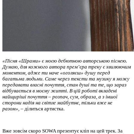
«Пісня «Шрами» є моєю дебютною авторською піснею.
Думаю, для кожного автора прем’єра треку є хвилюючим
моментом, адже ти наче «оголяєш» душу перед
багатьма людьми. Саме через тексти та музику я можу
передавати власні почуття, стан душі та те, що зараз
відбувається в моєму житті. В цій роботі вкладені
найщиріші почуття – розпач, сум, образа, а з іншої
сторони надія на світле майбутнє, тільки вже не
разом»,
– ділиться артистка.
Вже зовсім скоро SOWA презентує кліп на цей трек. За