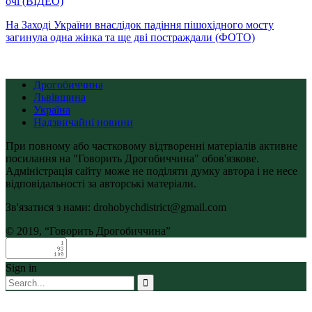
очі (ВІДЕО)
На Заході України внаслідок падіння пішохідного мосту
загинула одна жінка та ще дві постраждали (ФОТО)
Дрогобиччина
Львівщина
Україна
Надзвичайні новини
При повному або частковому відтворенні матеріалів активне
посилання на "Говорить Дрогобиччина" обов'язкове.
Адміністрація сайту може не поділяти думку автора і не несе
відповідальності за авторські матеріали.
Зв'язатися з нами: drohobychdistrict@gmail.com
© 2019, “Говорить Дрогобиччина”
Sign in