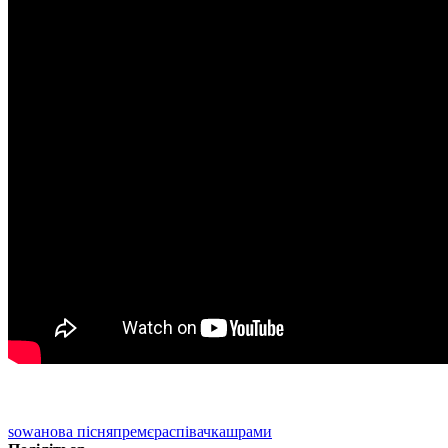
sowa
нова пісня
премєра
співачка
шрами