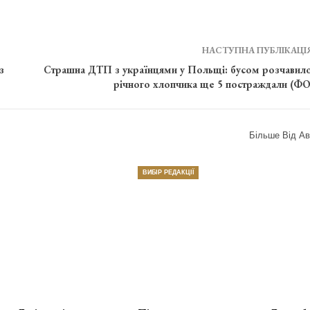
НАСТУПНА ПУБЛІКАЦІ
з
Страшна ДТП з українцями у Польщі: бусом розчавило
річного хлопчика ще 5 постраждали (Ф
Більше Від Ав
ВИБІР РЕДАКЦІЇ