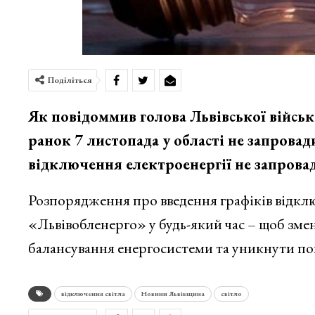
Поділіться
Як повідоммив голова Львівської військ
ранок 7 листопада у області не запрова
відключення електроенергії не запрова
Розпорядження про введення графіків відкл
«Львівобленерго» у будь-який час – щоб зме
балансування енергосистеми та уникнути по
відключення світла
Новини Львівщина
світло