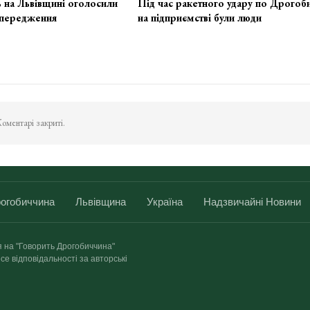
 на Львівщині оголосили
Під час ракетного удару по Дрогоб
передження
на підприємстві були люди
оментарі закриті.
огобиччина
Львівщина
Україна
Надзвичайні Новини
я на "Говорить Дрогобиччина"
се відповідальності за авторські