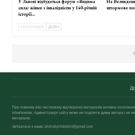
У Львові відбудеться форум «Видима
На Великдень
сила: жінки з інвалідністю у 140-річній
штормове по
історії…
ПОПЕРЕДНЯ
ДАЛІ
К
Др
При повному або частковому відтворенні матеріалів активне посиланн
обов'язкове. Адміністрація сайту може не поділяти думку автора і не не
матеріали.
Зв'язатися з нами: drohobychdistrict@gmail.com