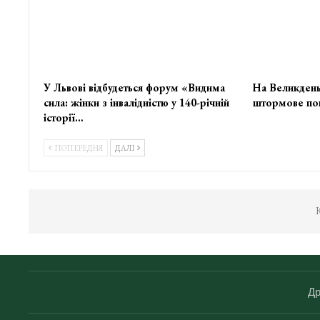
У Львові відбудеться форум «Видима
На Великдень
сила: жінки з інвалідністю у 140-річній
штормове по
історії…
ПОПЕРЕДНЯ
ДАЛІ
К
Др