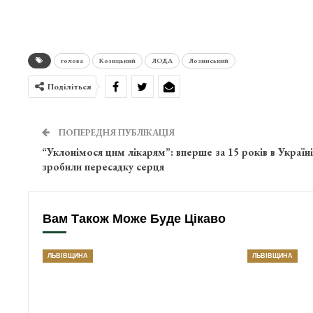
голова
Козицький
ЛОДА
Лозинський
Поділіться
ПОПЕРЕДНЯ ПУБЛІКАЦІЯ
“Уклонімося цим лікарям”: вперше за 15 років в Україні
зробили пересадку серця
Вам Також Може Буде Цікаво
ЛЬВІВЩИНА
ЛЬВІВЩИНА