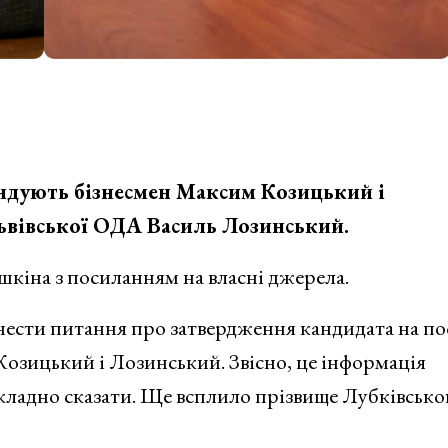
ендують бізнесмен Максим Козицький і
ьвівської ОДА Василь Лозинський.
кіна з посиланням на власні джерела.
нести питання про затвердження кандидата на по
Козицький і Лозинський. Звісно, це інформація
кладно сказати. Ще всплило прізвище Лубківськог