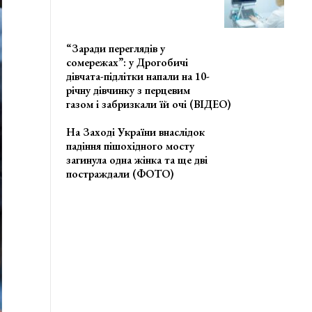
“Заради переглядів у
сомережах”: у Дрогобичі
дівчата-підлітки напали на 10-
річну дівчинку з перцевим
газом і забризкали їй очі (ВІДЕО)
На Заході України внаслідок
падіння пішохідного мосту
загинула одна жінка та ще дві
постраждали (ФОТО)