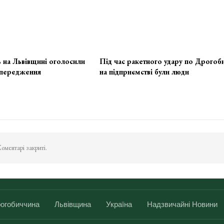
 на Львівщині оголосили
Під час ракетного удару по Дрогоб
передження
на підприємстві були люди
оментарі закриті.
огобиччина
Львівщина
Україна
Надзвичайні Новини