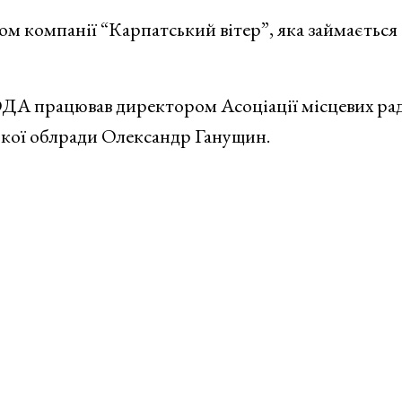
м компанії “Карпатський вітер”, яка займається
ОДА працював директором Асоціації місцевих ра
ької облради Олександр Ганущин.