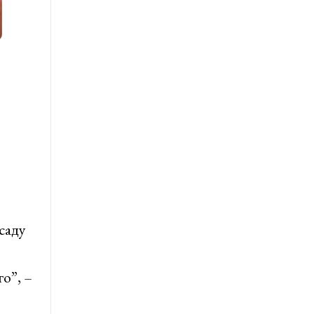
саду
о”, –