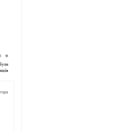
Я
 були
нців
тора