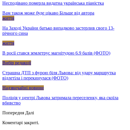
Несподівано померла видатна українська піаністка
Вам також може буде цікаво
Більше від автора
життя
На Заході України батько випадково застерлив свого 13-
річного сина
життя
В росії стався землетрус магнітудою 6.9 балів (ФОТО)
Вибір редакції
Страшна ДТП з фурою біля Львова: від удару маршрутка
відлетіла і перекинулася (ФОТО)
Надзвичайні новини
Поліція у центрі Львова затримала переселенку, яка скоїла
вбивство
Попередня
Далі
Коментарі закриті.