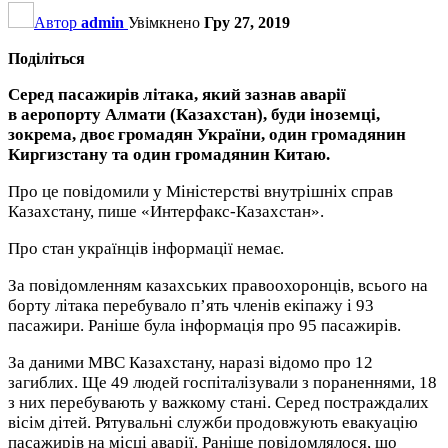
Автор
admin
Увімкнено
Гру 27, 2019
Поділіться
Серед пасажирів літака, який зазнав аварії
в аеропорту Алмати (Казахстан), буди іноземці,
зокрема, двоє громадян України, один громадянин
Киргизстану та один громадянин Китаю.
Про це повідомили у Міністерстві внутрішніх справ
Казахстану, пише «Интерфакс-Казахстан».
Про стан українців інформації немає.
За повідомленням казахських правоохоронців, всього на
борту літака перебувало п’ять членів екіпажу і 93
пасажири. Раніше була інформація про 95 пасажирів.
За даними МВС Казахстану, наразі відомо про 12
загиблих. Ще 49 людей госпіталізували з пораненнями, 18
з них перебувають у важкому стані. Серед постраждалих
вісім дітей. Рятувальні служби продовжують евакуацію
пасажирів на місці аварії. Раніше повідомлялося, що