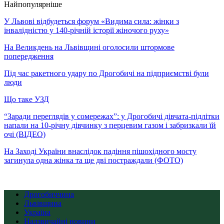
Найпопулярніше
У Львові відбудеться форум «Видима сила: жінки з
інвалідністю у 140-річній історії жіночого руху»
На Великдень на Львівщині оголосили штормове
попередження
Під час ракетного удару по Дрогобичі на підприємстві були
люди
Що таке УЗД
“Заради переглядів у сомережах”: у Дрогобичі дівчата-підлітки
напали на 10-річну дівчинку з перцевим газом і забризкали їй
очі (ВІДЕО)
На Заході України внаслідок падіння пішохідного мосту
загинула одна жінка та ще дві постраждали (ФОТО)
Дрогобиччина
Львівщина
Україна
Надзвичайні новини