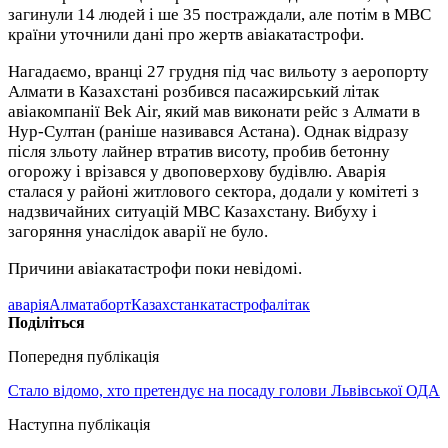
загинули 14 людей і ше 35 постраждали, але потім в МВС
країни уточнили дані про жертв авіакатастрофи.
Нагадаємо, вранці 27 грудня під час вильоту з аеропорту
Алмати в Казахстані розбився пасажирський літак
авіакомпанії Bek Air, який мав виконати рейс з Алмати в
Нур-Султан (раніше називався Астана). Однак відразу
після зльоту лайнер втратив висоту, пробив бетонну
огорожу і врізався у двоповерхову будівлю. Аварія
сталася у районі житлового сектора, додали у комітеті з
надзвичайних ситуацій МВС Казахстану. Вибуху і
загоряння унаслідок аварії не було.
Причини авіакатастрофи поки невідомі.
аварія
Алмата
борт
Казахстан
катастрофа
літак
Поділіться
Попередня публікація
Стало відомо, хто претендує на посаду голови Львівської ОДА
Наступна публікація