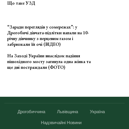
Що таке УЗД
“Заради переглядів у сомережах”: у
Дрогобичі дівчата-підлітки напали на 10-
річну дівчинку з перцевим газом і
забризкали їй очі (ВІДЕО)
На Заході України внаслідок падіння
пішохідного мосту загинула одна жінка та
ще дві постраждали (ФОТО)
Дрогобиччина
Львівщина
Україна
Надзвичайні Новини