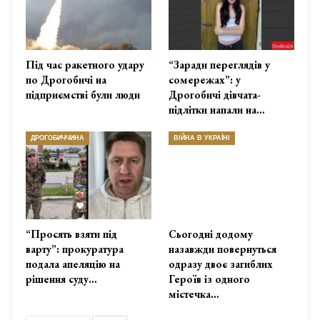
Під час ракетного удару
“Заради переглядів у
по Дрогобичі на
сомережах”: у
підприємстві були люди
Дрогобичі дівчата-
підлітки напали на…
ДРОГОБИЧЧИНА
ВІЙНА В УКРАЇНІ
“Просять взяти під
Сьогодні додому
варту”: прокуратура
назавжди повернуться
подала апеляцію на
одразу двоє загиблих
рішення суду…
Героїв із одного
містечка…