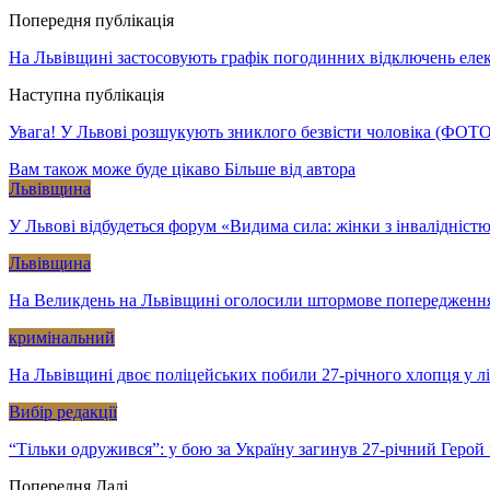
Попередня публікація
На Львівщині застосовують графік погодинних відключень елек
Наступна публікація
Увага! У Львові розшукують зниклого безвісти чоловіка (ФОТО
Вам також може буде цікаво
Більше від автора
Львівщина
У Львові відбудеться форум «Видима сила: жінки з інвалідністю
Львівщина
На Великдень на Львівщині оголосили штормове попередженн
кримінальний
На Львівщині двоє поліцейських побили 27-річного хлопця у л
Вибір редакції
“Тільки одружився”: у бою за Україну загинув 27-річний Геро
Попередня
Далі