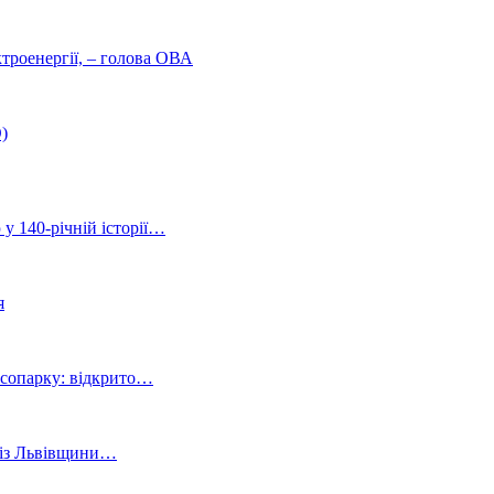
троенергії, – голова ОВА
)
 у 140-річній історії…
я
ісопарку: відкрито…
й із Львівщини…