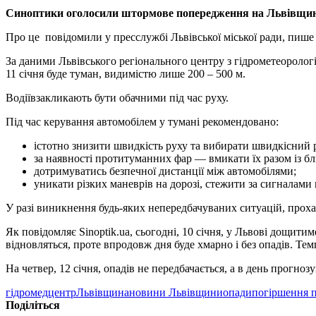
Синоптики оголосили штормове попередження на Львівщині
Про це повідомили у пресслужбі Львівської міської ради, пиш
За даними Львівського регіонального центру з гідрометеорології,
11 січня буде туман, видимістю лише 200 – 500 м.
Водіївзакликають бути обачними під час руху.
Під час керування автомобілем у тумані рекомендовано:
істотно знизити швидкість руху та вибирати швидкісний 
за наявності протитуманних фар — вмикати їх разом із б
дотримуватись безпечної дистанції між автомобілями;
уникати різких маневрів на дорозі, стежити за сигналами
У разі виникнення будь-яких непередбачуваних ситуацій, проха
Як повідомляє Sinoptik.ua, сьогодні, 10 січня, у Львові дощитим
відновляться, проте впродовж дня буде хмарно і без опадів. Те
На четвер, 12 січня, опадів не передбачається, а в день прогнозу
гідромедцентр
Львівщина
новини Львівщини
опади
погіршення 
Поділіться