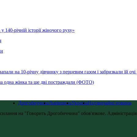
у 140-річній історії жіночого руху»
я
ди
напали на 10-річну дівчинку з перцевим газом і забризкали їй оч
ла одна жінка та ще дві постраждали (ФОТО)
Дрогобиччина
Львівщина
Україна
Надзвичайні новини
силання на "Говорить Дрогобиччина" обов'язкове. Адміністрація с