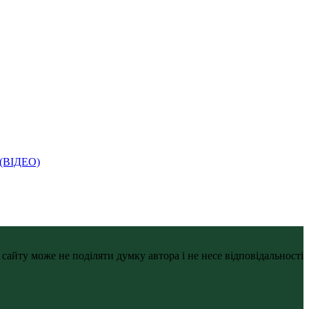
і (ВІДЕО)
айту може не поділяти думку автора і не несе відповідальності