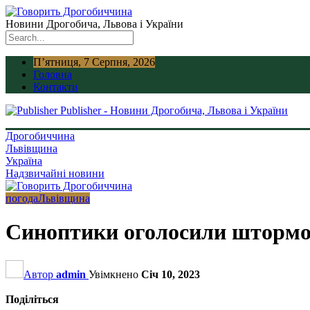
Новини Дрогобича, Львова і України
П’ятниця, 7 Серпня, 2026
Головна
Контакти
Publisher - Новини Дрогобича, Львова і України
Дрогобиччина
Львівщина
Україна
Надзвичайні новини
погода
Львівщина
Синоптики оголосили штормо
Автор
admin
Увімкнено
Січ 10, 2023
Поділіться