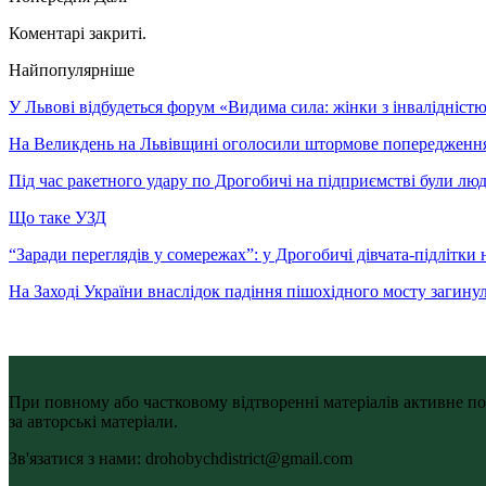
Коментарі закриті.
Найпопулярніше
У Львові відбудеться форум «Видима сила: жінки з інвалідністю 
На Великдень на Львівщині оголосили штормове попередженн
Під час ракетного удару по Дрогобичі на підприємстві були лю
Що таке УЗД
“Заради переглядів у сомережах”: у Дрогобичі дівчата-підлітки 
На Заході України внаслідок падіння пішохідного мосту загину
При повному або частковому відтворенні матеріалів активне по
за авторські матеріали.
Зв'язатися з нами: drohobychdistrict@gmail.com