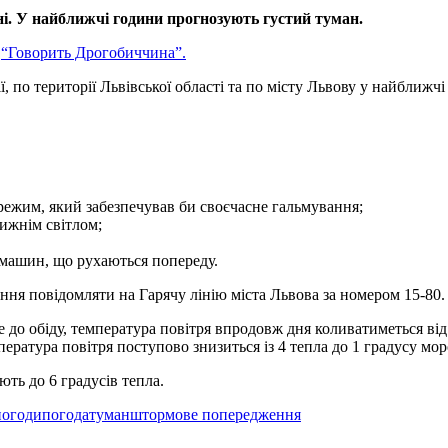
. У найближчі години прогнозують густий туман.
е
“Говорить Дрогобиччина”.
 по території Львівської області та по місту Львову у найближчі 
режим, який забезпечував би своєчасне гальмування;
лижнім світлом;
 машин, що рухаються попереду.
ння повідомляти на Гарячу лінію міста Львова за номером 15-80.
е до обіду, температура повітря впродовж дня коливатиметься від 3
мпература повітря поступово знизиться із 4 тепла до 1 градусу мо
ють до 6 градусів тепла.
погоди
погода
туман
штормове попередження