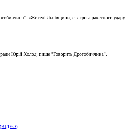
огобиччина". «Жителі Львівщини, є загроза ракетного удару….
ї ради Юрій Холод, пише "Говорить Дрогобиччина".
і (ВІДЕО)