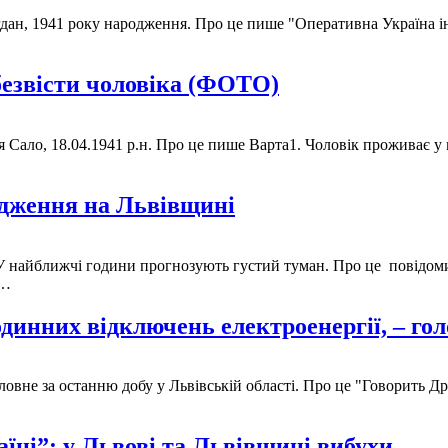
гдан, 1941 року народження. Про це пише "Оперативна Україна ін
безвісти чоловіка (ФОТО)
Сало, 18.04.1941 р.н. Про це пише Варта1. Чоловік проживає у м.
дження на Львівщині
найближчі години прогнозують густий туман. Про це повідомили
з…
динних відключень електроенергії, – го
вне за останню добу у Львівській області. Про це "Говорить Д
їні”: у Львові та Львівщині вибухи