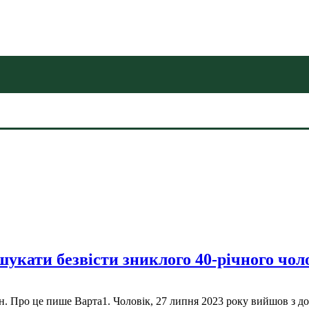
шукати безвісти зниклого 40-річного чо
.н. Про це пише Варта1. Чоловік, 27 липня 2023 року вийшов з д