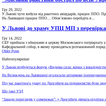
Гру 29, 2022
У Львові чути вибухи від ракетних авіаударів, працює ППО. П
На Львівщині працює ППО… Обов’язково перейдіть в…
У Львові до храму УПЦ МП з перевірк
Гру 14, 2022
СБУ прийшла з обшуками в церкву Московського патріархату у 
Кафедральний собор, в якому проводяться розташований поря
Older Posts
Найпопулярніше
У Львові відбудеться форум «Видима сила: жінки з інвалідністю 
На Великдень на Львівщині оголосили штормове попередженн
Під час ракетного удару по Дрогобичі на підприємстві були лю
Що таке УЗД
“Заради переглядів у сомережах”: у Дрогобичі дівчата-підлітки 