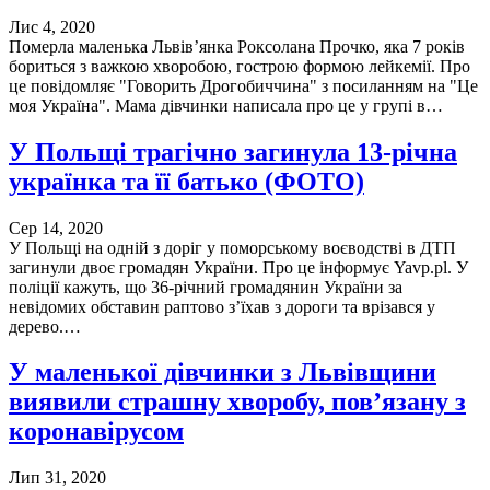
Лис 4, 2020
Померла маленька Львів’янка Роксолана Прочко, яка 7 років
бориться з важкою хворобою, гострою формою лейкемії. Про
це повідомляє "Говорить Дрогобиччина" з посиланням на "Це
моя Україна". Мама дівчинки написала про це у групі в…
У Польщі трагічно загинула 13-річна
українка та її батько (ФОТО)
Сер 14, 2020
У Польщі на одній з доріг у поморському воєводстві в ДТП
загинули двоє громадян України. Про це інформує Yavp.pl. У
поліції кажуть, що 36-річний громадянин України за
невідомих обставин раптово з’їхав з дороги та врізався у
дерево.…
У маленької дівчинки з Львівщини
виявили страшну хворобу, пов’язану з
коронавірусом
Лип 31, 2020