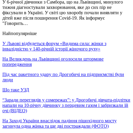
У 6-річної дівчинки з Самбора, що на Львівщині, минулого
тижня діагностували захворювання, яке до сих пір не
фіксували в Україні. У світі цю хворобу почали виявляти у
дітей вже після поширення Covid-19. Як інформує
"Говорить…
Найпопулярніше
У Львові відбудеться форум «Видима сила: жінки з
інвалідністю у 140-річній історії жіночого руху»
На Великдень на Львівщині оголосили штормове
попередження
Під час ракетного удару по Дрогобичі на підприємстві були
люди
Що таке УЗД
“Заради переглядів у сомережах”: у Дрогобичі дівчата-підлітки
напали на 10-річну дівчинку з перцевим газом і забризкали їй
очі (ВІДЕО)
На Заході України внаслідок падіння пішохідного мосту
загинула одна жінка та ще дві постраждали (ФОТО)