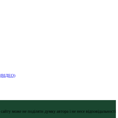
і (ВІДЕО)
айту може не поділяти думку автора і не несе відповідальності