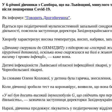
У 6-річної дівчинки з Самбора, що на Львівщині, минулого т
після поширення Covid-19.
Як інформує
“Говорить Дрогобиччина”
.
Йдеться про педіатричний мультисистемний запальний синдром,
діяльності, пояснила заступниця директора Західноукраїнськог
Хворобу характеризує висока температура, висип, набряки, запа
«Дівчинку скерували до ОХМАТДИТу з підозрою на «гострий жив
хірургічної допомоги), оскільки вона скаржилася на болі в жив
висипку і прояви інфекції»,
— каже вона.
Дитячі інфекціоністи Львівської обласної інфекційної лікарні, 
Чорнобильської лікарні.
За словами Олени Козлової, у дитина була гарячка, знесилення,
Коли дівчинці зробили тест на коронавірус, виявили, що вона 
«У неї був досить високий імуноглобулін G, що свідчить про пере
діяльність»
, — зазначила заступниця директорки Західноукраїн
Наразі, дівчинка продовжує лікуватись у педіатричному відділе