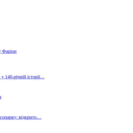
у Фаріон
 у 140-річній історії…
я
ісопарку: відкрито…