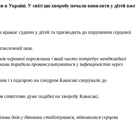
и в Україні. У світі цю хворобу почали виявляти у дітей вже
 вражає судини у дітей та призводить до порушення серцевої
о-токсичний шок.
ів черевної порожнини і який часто потребує невідкладної
ьками порадили проконсультуватися у інфекціоністів через
ння і з підозрою на синдром Кавасакі скерували до
ом симптоми дуже подібні на хворобу Кавасакі.
лька днів у дівчинки стабілізувався, відновилася серцева