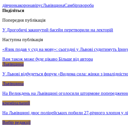
дівчинка
коронавірус
Львівщина
Самбір
хвороба
Поділіться
Попередня публікація
У Дрогобичі закинутий басейн перетворили на лекторій
Наступна публікація
«Язик подав у суд на мову»: сьогодні у Львові судитимуть Ірин
Вам також може буде цікаво
Більше від автора
Львівщина
У Львові відбудеться форум «Видима сила: жінки з інвалідністю
Львівщина
На Великдень на Львівщині оголосили штормове попередженн
кримінальний
На Львівщині двоє поліцейських побили 27-річного хлопця у л
Вибір редакції