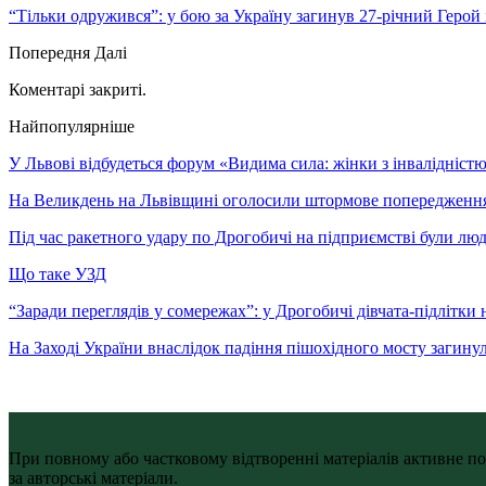
“Тільки одружився”: у бою за Україну загинув 27-річний Геро
Попередня
Далі
Коментарі закриті.
Найпопулярніше
У Львові відбудеться форум «Видима сила: жінки з інвалідністю 
На Великдень на Львівщині оголосили штормове попередженн
Під час ракетного удару по Дрогобичі на підприємстві були лю
Що таке УЗД
“Заради переглядів у сомережах”: у Дрогобичі дівчата-підлітки 
На Заході України внаслідок падіння пішохідного мосту загину
При повному або частковому відтворенні матеріалів активне по
за авторські матеріали.