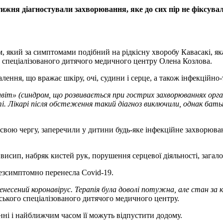
ижня діагностували захворювання, яке до сих пір не фіксувал
 який за симптомами подібний на рідкісну хворобу Кавасакі, яка
о спеціалізованого дитячого медичного центру Олена Козлова.
лення, що вражає шкіру, очі, судини і серце, а також інфекційн
іт» (синдром, що розвивається при гострих захворюваннях орган
оті. Лікарі після обстеження такий діагноз виключили, однак бат
у свою чергу, заперечили у дитини будь-яке інфекційне захворюва
 висип, набряк кистей рук, порушення серцевої діяльності, загал
безсимптомно перенесла Covid-19.
несений коронавірус. Терапія була доволі потужна, але стан за кі
ського спеціалізованого дитячого медичного центру.
нні і найближчим часом її можуть відпустити додому.