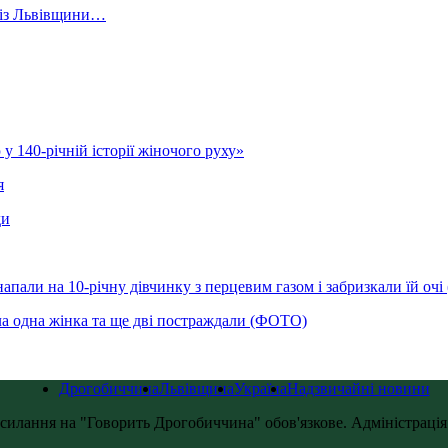
й із Львівщини…
у 140-річній історії жіночого руху»
я
ди
напали на 10-річну дівчинку з перцевим газом і забризкали їй оч
ла одна жінка та ще дві постраждали (ФОТО)
Дрогобиччина
Львівщина
Україна
Надзвичайні новини
силання на "Говорить Дрогобиччина" обов'язкове. Адміністрація с