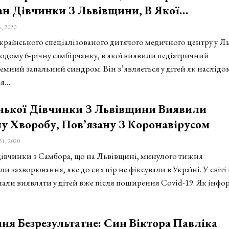
ан Дівчинки З Львівщини, В Якої…
, 2020
українського спеціалізованого дитячого медичного центру у Л
одому 6-річну самбірчанку, в якої виявили педіатричний
емний запальний синдром. Він з’являється у дітей як наслідо
ня…
нької Дівчинки З Львівщини Виявили
 Хворобу, Пов’язану З Коронавірусом
31, 2020
 дівчинки з Самбора, що на Львівщині, минулого тижня
ли захворювання, яке до сих пір не фіксували в Україні. У світі
чали виявляти у дітей вже після поширення Covid-19. Як інфо
…
ня Безрезультатне: Син Віктора Павліка