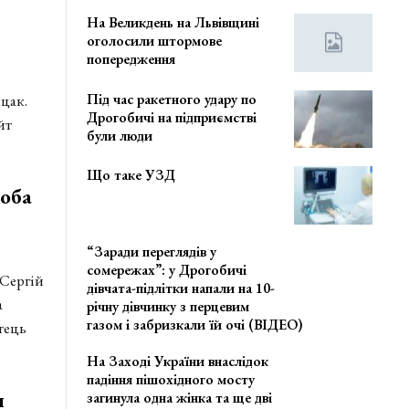
На Великдень на Львівщині
оголосили штормове
попередження
Під час ракетного удару по
цак.
Дрогобичі на підприємстві
йт
були люди
Що таке УЗД
оба
“Заради переглядів у
сомережах”: у Дрогобичі
 Сергій
дівчата-підлітки напали на 10-
а
річну дівчинку з перцевим
газом і забризкали їй очі (ВІДЕО)
тець
На Заході України внаслідок
падіння пішохідного мосту
и
загинула одна жінка та ще дві