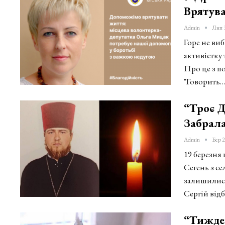
Врятув
Admin
Лип 
Горе не виб
активістку
Про це з п
"Говорить
“Троє Д
Забрал
Admin
Бер 2
19 березня
Сегень з с
залишилися
Сергій від
“Тижден