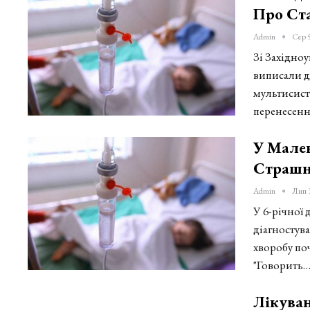
Про Ст
Admin
Сер 5
Зі Західно
виписали д
мультисист
перенесен
У Мале
Страшну
Admin
Лип 
У 6-річної
діагностува
хворобу по
"Говорить
Лікуван