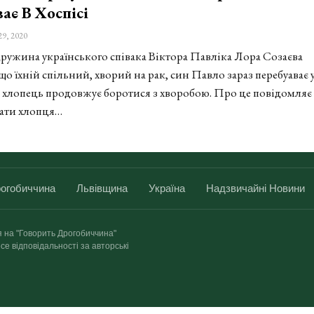
ає В Хоспісі
29, 2020
ужина українського співака Віктора Павліка Лора Созаєва
що їхній спільний, хворий на рак, син Павло зараз перебуаває 
ам хлопець продовжує боротися з хворобою. Про це повідомляє
Мати хлопця…
огобиччина
Львівщина
Україна
Надзвичайні Новини
я на "Говорить Дрогобиччина"
се відповідальності за авторські