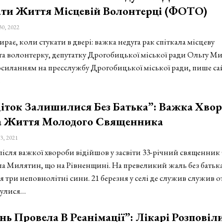
ати Життя Місцевій Волонтерці (ФОТО)
30, 2022
ирає, коли стукати в двері: важка недуга рак спіткала місцеву
 та волонтерку, депутатку Дрогобицької міської ради Ольгу Ми
осиланням на пресслужбу Дрогобицької міської ради, пише са
…
іток Залишилися Без Батька”: Важка Хвор
а Життя Молодого Священника
3, 2021
 після важкої хвороби відійшов у засвіти 33-річний священник
ела Милятин, що на Рівненщині. На превеликий жаль без батьк
 три неповнолітні сини. 21 березня у селі де служив служив о
булися…
ь Провела В Реанімації”: Лікарі Розповіл