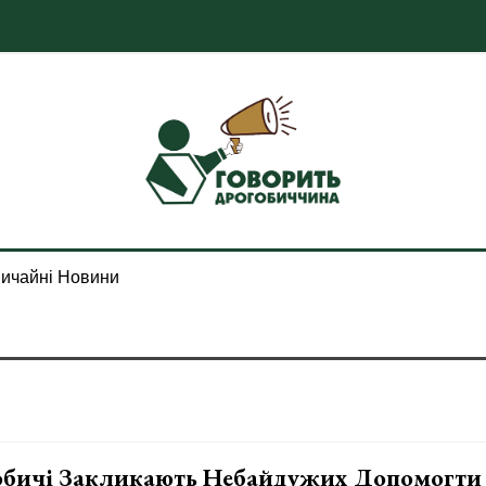
ичайні Новини
обичі Закликають Небайдужих Допомогти