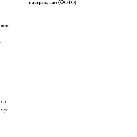
постраждали (ФОТО)
ьвові
к
 цю
рмує