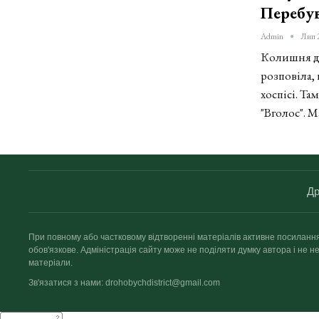
Перебув
Admin
Лип 
Колишня др
розповіла, 
хоспісі. Т
"Вголос". 
Др
При повному або частковому відтворенні матеріалів активне посиланн
обов'язкове. Адміністрація сайту може не поділяти думку автора і не не
матеріали.
Зв'язатися з нами: drohobychdistrict@gmail.com