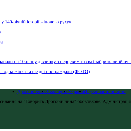
у 140-річній історії жіночого руху»
я
ди
напали на 10-річну дівчинку з перцевим газом і забризкали їй оч
ла одна жінка та ще дві постраждали (ФОТО)
Дрогобиччина
Львівщина
Україна
Надзвичайні новини
силання на "Говорить Дрогобиччина" обов'язкове. Адміністрація с