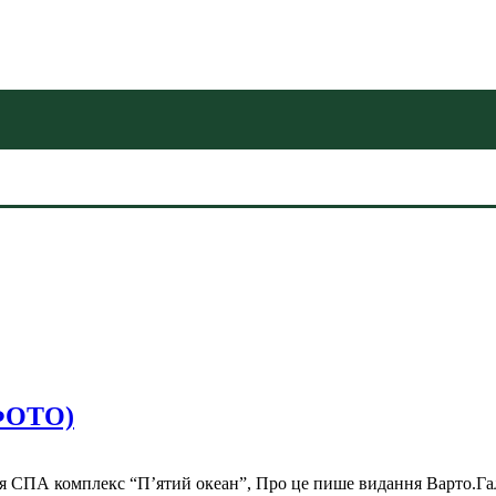
(ФОТО)
явся СПА комплекс “П’ятий океан”, Про це пише видання Варто.Г