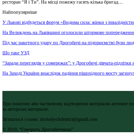
ресторан “Я і Ти”. На місці пожежу гасять кілька бригад…
Найпопулярніше
У Львові відбудеться форум «Видима сила: жінки з інвалідністю 
На Великдень на Львівщині оголосили штормове попередженн
Під час ракетного удару по Дрогобичі на підприємстві були лю
Що таке УЗД
“Заради переглядів у сомережах”: у Дрогобичі дівчата-підлітки 
На Заході України внаслідок падіння пішохідного мосту загину
При повному або частковому відтворенні матеріалів активне по
за авторські матеріали.
Зв'язатися з нами: drohobychdistrict@gmail.com
© 2019, “Говорить Дрогобиччина”