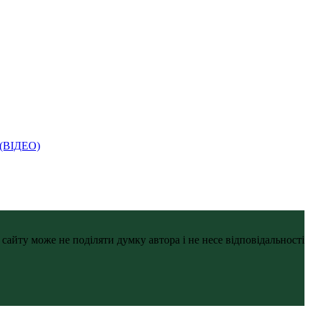
і (ВІДЕО)
айту може не поділяти думку автора і не несе відповідальності