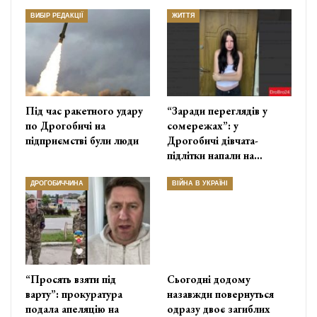
ВИБІР РЕДАКЦІЇ
ЖИТТЯ
Під час ракетного удару
“Заради переглядів у
по Дрогобичі на
сомережах”: у
підприємстві були люди
Дрогобичі дівчата-
підлітки напали на…
ДРОГОБИЧЧИНА
ВІЙНА В УКРАЇНІ
“Просять взяти під
Сьогодні додому
варту”: прокуратура
назавжди повернуться
подала апеляцію на
одразу двоє загиблих