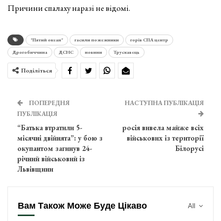
Причини спалаху наразі не відомі.
"Пятий океан"
гасили пожежники
горів СПА центр
Дрогобиччина
ДСНС
новини
Трускавець
Поділіться
ПОПЕРЕДНЯ
НАСТУПНА ПУБЛІКАЦІЯ
ПУБЛІКАЦІЯ
“Батька втратили 5-
росія вивела майже всіх
місячні двійнята”: у бою з
військових із території
окупантом загинув 24-
Білорусі
річний військовий із
Львівщини
Вам Також Може Буде Цікаво
All