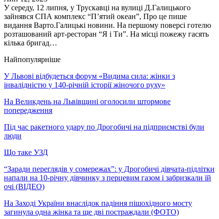
У середу, 12 липня, у Трускавці на вулиці Д.Галицького
зайнявся СПА комплекс “П’ятий океан”, Про це пише
видання Варто.Галицькі новини. На першому поверсі готелю
розташований арт-ресторан “Я і Ти”. На місці пожежу гасять
кілька бригад…
Найпопулярніше
У Львові відбудеться форум «Видима сила: жінки з
інвалідністю у 140-річній історії жіночого руху»
На Великдень на Львівщині оголосили штормове
попередження
Під час ракетного удару по Дрогобичі на підприємстві були
люди
Що таке УЗД
“Заради переглядів у сомережах”: у Дрогобичі дівчата-підлітки
напали на 10-річну дівчинку з перцевим газом і забризкали їй
очі (ВІДЕО)
На Заході України внаслідок падіння пішохідного мосту
загинула одна жінка та ще дві постраждали (ФОТО)