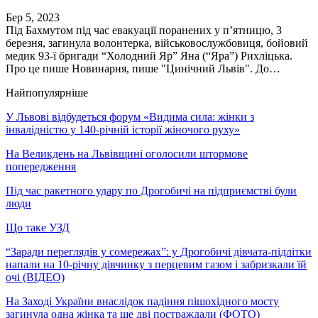
Бер 5, 2023
Під Бахмутом під час евакуації поранених у п’ятницю, 3
березня, загинула волонтерка, військовослужбовиця, бойовий
медик 93-ї бригади “Холодний Яр” Яна (“Яра”) Рихліцька.
Про це пише Новинарня, пише "Цинічний Львів". До…
Найпопулярніше
У Львові відбудеться форум «Видима сила: жінки з
інвалідністю у 140-річній історії жіночого руху»
На Великдень на Львівщині оголосили штормове
попередження
Під час ракетного удару по Дрогобичі на підприємстві були
люди
Що таке УЗД
“Заради переглядів у сомережах”: у Дрогобичі дівчата-підлітки
напали на 10-річну дівчинку з перцевим газом і забризкали їй
очі (ВІДЕО)
На Заході України внаслідок падіння пішохідного мосту
загинула одна жінка та ще дві постраждали (ФОТО)