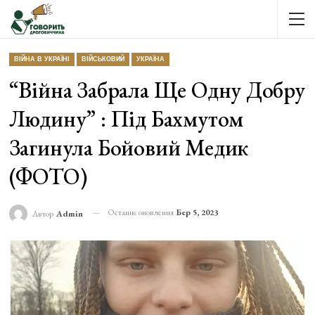
ВІЙНА В УКРАЇНІ
ВІЙСЬКОВИЙ
УКРАЇНА
“Війна Забрала Ще Одну Добру
Людину” : Під Бахмутом
Загинула Бойовий Медик
(ФОТО)
Останнє оновлення
Бер 5, 2023
Автор
Admin