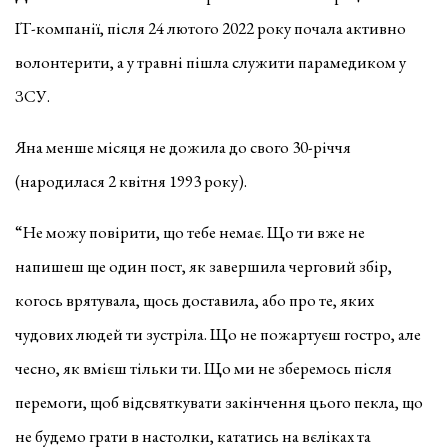
ІТ-компанії, після 24 лютого 2022 року почала активно
волонтерити, а у травні пішла служити парамедиком у
ЗСУ.
Яна менше місяця не дожила до свого 30-річчя
(народилася 2 квітня 1993 року).
“Не можу повірити, що тебе немає. Що ти вже не
напишеш ще один пост, як завершила черговий збір,
когось врятувала, щось доставила, або про те, яких
чудових людей ти зустріла. Що не пожартуєш гостро, але
чесно, як вмієш тільки ти. Що ми не зберемось після
перемоги, щоб відсвяткувати закінчення цього пекла, що
не будемо грати в настолки, кататись на вєліках та