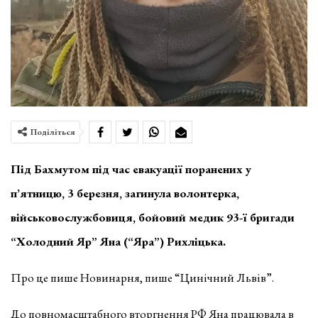
Поділіться
Під Бахмутом під час евакуації поранених у
п’ятницю, 3 березня, загинула волонтерка,
військовослужбовиця, бойовий медик 93-ї бригади
“Холодний Яр” Яна (“Яра”) Рихліцька.
Про це пише Новинарня, пише “Цинічний Львів”.
До повномасштабного вторгнення РФ Яна працювала в