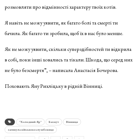
розмовляти про відмінності характеру твоїх котів.
Я навіть не можу уявити, як багато болі та смерті ти
бачила. Як багато ти зробила, щоб їх в нас було менше.
Як не можу уявити, скільки суперздібностей ти відкрила
в собі, поки інші ховались та тікали. Шкода, що серед них
не було безсмертя”, – написала Анастасія Бочерова.
Поховають Яну Рихліцьку в рідній Вінниці.
"Холодний Яр"
Бахмут
Вінниця
загинула військовослужбовиця