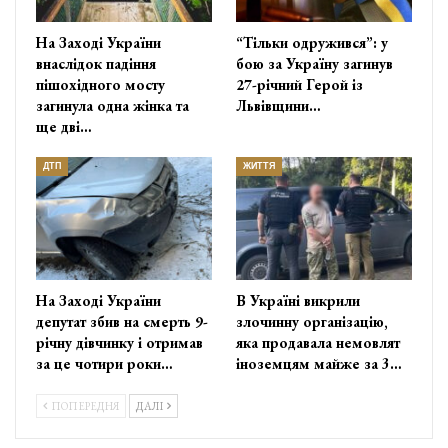
На Заході України
“Тільки одружився”: у
внаслідок падіння
бою за Україну загинув
пішохідного мосту
27-річний Герой із
загинула одна жінка та
Львівщини…
ще дві…
ДТП
ЖИТТЯ
На Заході України
В Україні викрили
депутат збив на смерть 9-
злочинну організацію,
річну дівчинку і отримав
яка продавала немовлят
за це чотири роки…
іноземцям майже за 3…
ПОПЕРЕДНЯ
ДАЛІ