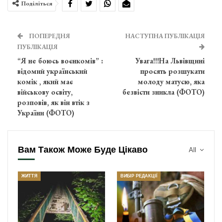
Поділіться
ПОПЕРЕДНЯ
НАСТУПНА ПУБЛІКАЦІЯ
ПУБЛІКАЦІЯ
“Я не боюсь воєнкомів” :
Увага!!!На Львівщині
відомий український
просять розшукати
комік , який має
молоду матусю, яка
військову освіту,
безвісти зникла (ФОТО)
розповів, як він втік з
України (ФОТО)
Вам Також Може Буде Цікаво
All
ЖИТТЯ
ВИБІР РЕДАКЦІЇ