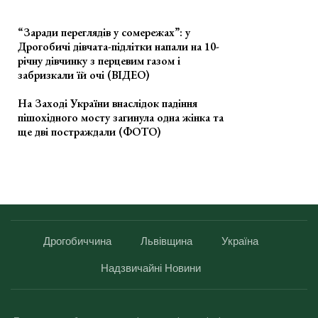
“Заради переглядів у сомережах”: у
Дрогобичі дівчата-підлітки напали на 10-
річну дівчинку з перцевим газом і
забризкали їй очі (ВІДЕО)
На Заході України внаслідок падіння
пішохідного мосту загинула одна жінка та
ще дві постраждали (ФОТО)
Дрогобиччина
Львівщина
Україна
Надзвичайні Новини