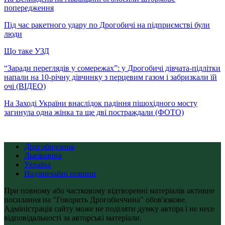
попередження
Під час ракетного удару по Дрогобичі на підприємстві були
люди
Що таке УЗД
“Заради переглядів у сомережах”: у Дрогобичі дівчата-підлітки
напали на 10-річну дівчинку з перцевим газом і забризкали їй
очі (ВІДЕО)
На Заході України внаслідок падіння пішохідного мосту
загинула одна жінка та ще дві постраждали (ФОТО)
Дрогобиччина
Львівщина
Україна
Надзвичайні новини
При повному або частковому відтворенні матеріалів активне
посилання на "Говорить Дрогобиччина" обов'язкове.
Адміністрація сайту може не поділяти думку автора і не несе
відповідальності за авторські матеріали.