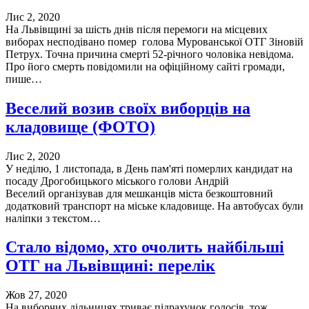
Лис 2, 2020
На Львівщині за шість днів після перемоги на місцевих
виборах несподівано помер голова Мурованської ОТГ Зіновій
Петрух. Точна причина смерті 52-річного чоловіка невідома.
Про його смерть повідомили на офіційному сайті громади,
пише…
Веселий возив своїх виборців на
кладовище (ФОТО)
Лис 2, 2020
У неділю, 1 листопада, в День пам'яті померлих кандидат на
посаду Дрогобицького міського голови Андрій
Веселий організував для мешканців міста безкоштовний
додатковий транспорт на міське кладовище. На автобусах були
наліпки з текстом…
Стало відомо, хто очолить найбільші
ОТГ на Львівщині: перелік
Жов 27, 2020
На виборчих дільницях триває підрахунок голосів, тож