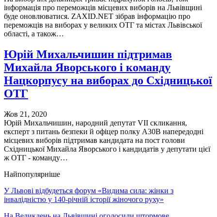
інформація про переможців місцевих виборів на Львівщині
буде оновлюватися. ZAXID.NET зібрав інформацію про
переможців на виборах у великих ОТГ та містах Львівської
області, а також…
Юрій Михальчишин підтримав
Михайла Яворського і команду
Нацкорпусу на виборах до Східницької
ОТГ
Жов 21, 2020
Юрій Михальчишин, народний депутат VII скликання,
експерт з питань безпеки й офіцер полку А30В напередодні
місцевих виборів підтримав кандидата на пост голови
Східницької Михайла Яворського і кандидатів у депутати цієї
ж ОТГ - команду…
Найпопулярніше
У Львові відбудеться форум «Видима сила: жінки з
інвалідністю у 140-річній історії жіночого руху»
На Великдень на Львівщині оголосили штормове