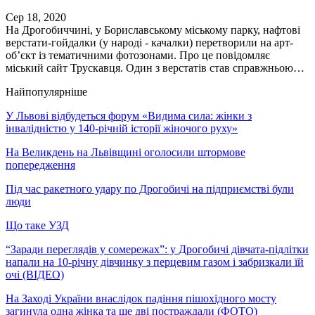
Сер 18, 2020
На Дрогобиччині, у Бориславському міському парку, нафтові
верстати-гойдалки (у народі - качалки) перетворили на арт-
об’єкт із тематичними фотозонами. Про це повідомляє
міський сайт Трускавця. Один з верстатів став справжньою…
Найпопулярніше
У Львові відбудеться форум «Видима сила: жінки з
інвалідністю у 140-річній історії жіночого руху»
На Великдень на Львівщині оголосили штормове
попередження
Під час ракетного удару по Дрогобичі на підприємстві були
люди
Що таке УЗД
“Заради переглядів у сомережах”: у Дрогобичі дівчата-підлітки
напали на 10-річну дівчинку з перцевим газом і забризкали їй
очі (ВІДЕО)
На Заході України внаслідок падіння пішохідного мосту
загинула одна жінка та ще дві постраждали (ФОТО)