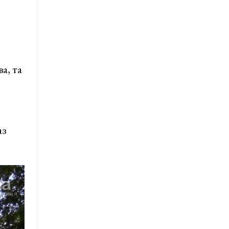
а, та
аз