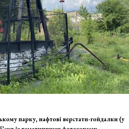
ькому парку, нафтові верстати-гойдалки (у
б’єкт із тематичними фотозонами.