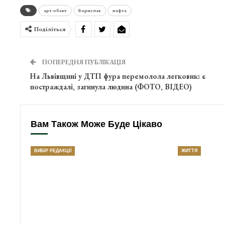
арт-обєкт
Борислав
нафта
Поділіться
ПОПЕРЕДНЯ ПУБЛІКАЦІЯ
На Львівщині у ДТП фура перемолола легковик: є
постраждалі, загинула людина (ФОТО, ВІДЕО)
Вам Також Може Буде Цікаво
ВИБІР РЕДАКЦІЇ
ЖИТТЯ