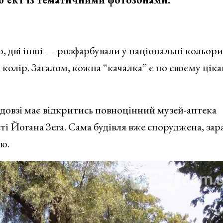
, дві інші — розфарбували у національні кольори
колір. Загалом, кожна “качалка” є по своєму цікав
довзі має відкритись повноцінний музей-аптека
і Йогана Зега. Сама будівля вже споруджена, зар
ю.