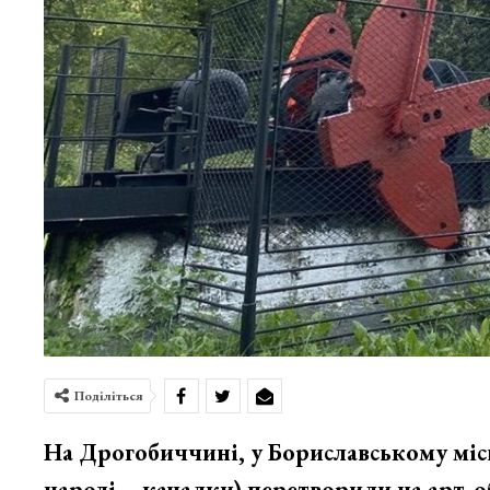
Поділіться
На Дрогобиччині, у Бориславському міс
народі – качалки) перетворили на арт-о