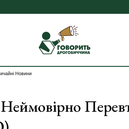
ичайні Новини
 Неймовірно Перевт
О)