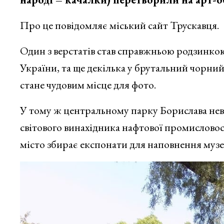
Про це повідомляє міський сайт Трускавця.
Один з верстатів став справжньою родзинкою
України, та ще декілька у брутальний чорний 
стане чудовим місце для фото.
У тому ж центральному парку Борислава нев
світового винахідника нафтової промисловост
місто збирає експонати для наповнення музе