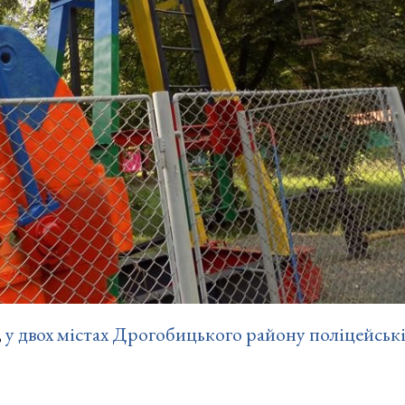
,
у двох містах Дрогобицького району поліцейськ