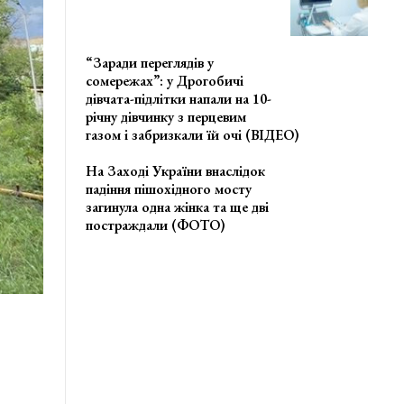
“Заради переглядів у
сомережах”: у Дрогобичі
дівчата-підлітки напали на 10-
річну дівчинку з перцевим
газом і забризкали їй очі (ВІДЕО)
На Заході України внаслідок
падіння пішохідного мосту
загинула одна жінка та ще дві
постраждали (ФОТО)