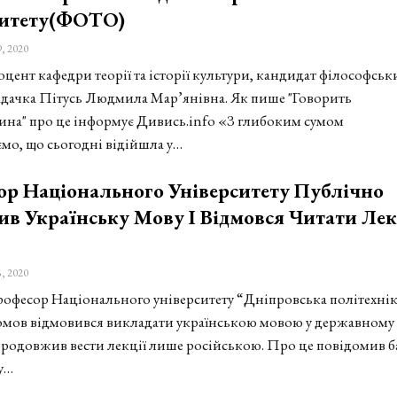
ситету(ФОТО)
, 2020
цент кафедри теорії та історії культури, кандидат філософськ
адачка Пітусь Людмила Мар’янівна. Як пише "Говорить
на" про це інформує Дивись.info «З глибоким сумом
мо, що сьогодні відійшла у…
р Національного Університету Публічно
в Українську Мову І Відмовся Читати Лек
, 2020
рофесор Національного університету “Дніпровська політехнік
омов відмовився викладати українською мовою у державному 
продовжив вести лекції лише російською. Про це повідомив б
у…