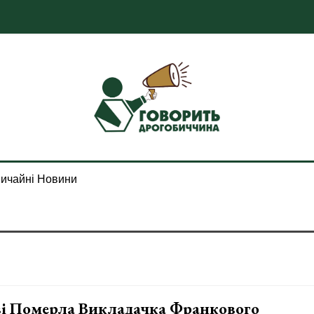
ичайні Новини
ві Померла Викладачка Франкового