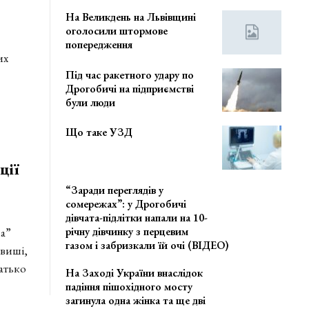
На Великдень на Львівщині
оголосили штормове
попередження
их
Під час ракетного удару по
Дрогобичі на підприємстві
були люди
Що таке УЗД
ції
“Заради переглядів у
сомережах”: у Дрогобичі
дівчата-підлітки напали на 10-
річну дівчинку з перцевим
а”
газом і забризкали їй очі (ВІДЕО)
виші,
атько
На Заході України внаслідок
падіння пішохідного мосту
загинула одна жінка та ще дві