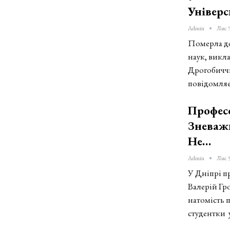
Універ
Admin
Лис 9
Померла до
наук, викл
Дрогобиччи
повідомляє
Професо
Зневажи
Не…
Admin
Лис 5
У Дніпрі п
Валерій Гр
натомість 
студентки 