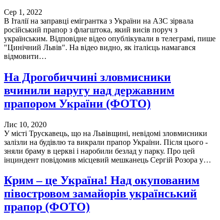
Сер 1, 2022
В Італії на заправці емігрантка з України на АЗС зірвала
російський прапор з флагштока, який висів поруч з
українським. Відповідне відео опублікували в телеграмі, пише
"Цинічний Львів". На відео видно, як італієць намагався
відмовити…
На Дрогобиччині зловмисники
вчинили наругу над державним
прапором України (ФОТО)
Лис 10, 2020
У місті Трускавець, що на Львівщині, невідомі зловмисники
залізли на будівлю та викрали прапор України. Після цього -
зняли браму в церкві і наробили безлад у парку. Про цей
інциндент повідомив місцевий мешканець Сергій Розора у…
Крим – це Україна! Над окупованим
півостровом замайорів український
прапор (ФОТО)