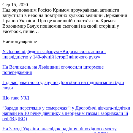
Сер 15, 2020
Над окупованим Росією Кримом проукраїнські активісти
запустили в небо на повітряних кульках великий Державний
Прапор України. Про це колишній політв’язень Кремля
Володимир Балух повідомив сьогодні на своїй сторінці у
Facebook, пише…
Найпопулярніше
У Львові відбудеться форум «Видима сила: жінки з
інвалідністю у 140-річній історії жіночого руху»
На Великдень на Львівщині оголосили штормове
попередження
Під час ракетного удару по Дрогобичі на підприємстві були
люди
Що таке УЗД
“Заради переглядів у сомережах”: у Дрогобичі дівчата-підлітки
напали на 10-річну дівчинку з перцевим газом і забризкали їй
очі (ВІДЕО)
На Заході України внаслідок падіння пішохідного мосту