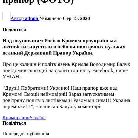
Автор
admin
Увімкнено
Сер 15, 2020
Поділіться
Над окупованим Росією Кримом проукраїнські
активісти запустили в небо на повітряних кульках
великий Державний Прапор України.
Про це колишній політв’язень Кремля Володимир Балух
повідомив сьогодні на своїй сторінці у Facebook, пише
УНІАН.
“Друзі! Побратими! Україно! Наш прапор вже над
Кримом! Емоції неймовірні! Зараз запускатимем
повітряну пошту з листівками! Разом ми сила!!! Україна
переможе!!!”, – написав Балух у коментарі.
Крим
прапор
Україна
Поділіться
Попередня публікація