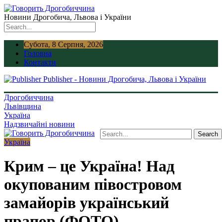
Новини Дрогобича, Львова і України
Субота, 8 Серпня, 2026
Головна
Контакти
Publisher - Новини Дрогобича, Львова і України
Дрогобиччина
Львівщина
Україна
Надзвичайні новини
Україна
Крим – це Україна! Над
окупованим півостровом
замайорів український
прапор (ФОТО)