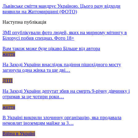
Львівське сміття мандрує Україною. Цього разу відходи
виявили на Житомирщині (ФОТО)
Наступна публікація
ЗМІ опублікували фото людей, яких на мирному мітингу в
Білорусі побив спецназ. Фото 18+
Вам також може буде цікаво
Більше від автора
життя
На Заході України внаслідок падіння пішохідного мосту
загинула одна жінка та ще дві…
ДТП
На Заході України депутат збив на смерть 9-річну дівчинку і
отримав за це чотири роки…
життя
В Україні викрили злочинну організацію, яка продавала
немовлят іноземцям майже за 3…
Війна в Україні