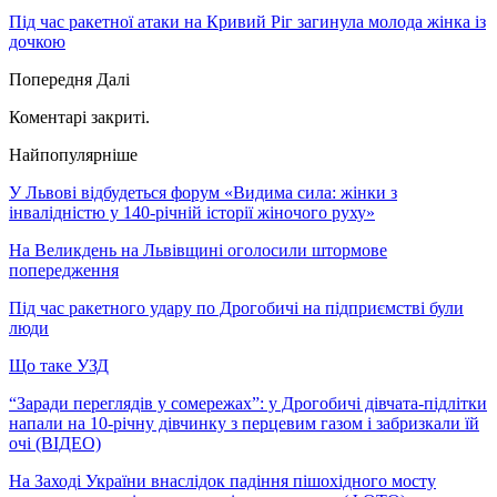
Під час ракетної атаки на Кривий Ріг загинула молода жінка із
дочкою
Попередня
Далі
Коментарі закриті.
Найпопулярніше
У Львові відбудеться форум «Видима сила: жінки з
інвалідністю у 140-річній історії жіночого руху»
На Великдень на Львівщині оголосили штормове
попередження
Під час ракетного удару по Дрогобичі на підприємстві були
люди
Що таке УЗД
“Заради переглядів у сомережах”: у Дрогобичі дівчата-підлітки
напали на 10-річну дівчинку з перцевим газом і забризкали їй
очі (ВІДЕО)
На Заході України внаслідок падіння пішохідного мосту