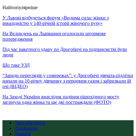
Найпопулярніше
У Львові відбудеться форум «Видима сила: жінки з
інвалідністю у 140-річній історії жіночого руху»
На Великдень на Львівщині оголосили штормове
попередження
Під час ракетного удару по Дрогобичі на підприємстві були
люди
Що таке УЗД
“Заради переглядів у сомережах”: у Дрогобичі дівчата-підлітки
напали на 10-річну дівчинку з перцевим газом і забризкали їй
очі (ВІДЕО)
На Заході України внаслідок падіння пішохідного мосту
загинула одна жінка та ще дві постраждали (ФОТО)
Дрогобиччина
Львівщина
Україна