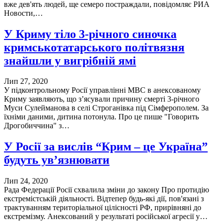
вже дев'ять людей, ще семеро постраждали, повідомляє РИА
Новости,…
У Криму тіло 3-річного синочка
кримськотатарського політвязня
знайшли у вигрібній ямі
Лип 27, 2020
У підконтрольному Росії управлінні МВС в анексованому
Криму заявляють, що з’ясували причину смерті 3-річного
Муси Сулейманова в селі Строганівка під Сімферополем. За
їхніми даними, дитина потонула. Про це пише "Говорить
Дрогобиччина" з…
У Росії за вислів “Крим – це Україна”
будуть ув’язнювати
Лип 24, 2020
Рада Федерації Росії схвалила зміни до закону Про протидію
екстремістській діяльності. Відтепер будь-які дії, пов'язані з
трактуванням територіальної цілісності РФ, прирівняні до
екстремізму. Анексований у результаті російської агресії у…