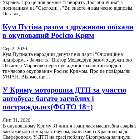
Україну. Про це повідомляє "Говорить Дрогобиччина" з
посиланням на "Сьогодні". "Ви знаєте, я вам чесно відповім.
Ось так,…
Кум Путіна разом з дружиною поїхали
в окупований Росією Крим
Сер 2, 2020
Кум Путіна та народний депутат від партії "Опозиційна
платформа - За життя" Віктор Медведчук разом з дружиною
Оксаною Марченко перетнув адміністративний кордон з
тимчасово окупованим Росією Кримом. Про це повідомляє
УНІАН. Відомо, що…
У Криму моторошна ДТП за участю
автобуса: багато загиблих і
постраждалих(ФОТО 18+)
Лип 31, 2020
В окупованому Криму 31 липня трапилася масштабна аварія з
вантажівкою й мікроавтобусом, який їхав із Краснодара до
Сімферополя. У ДТП на трасі поблизу Білогірська загинули