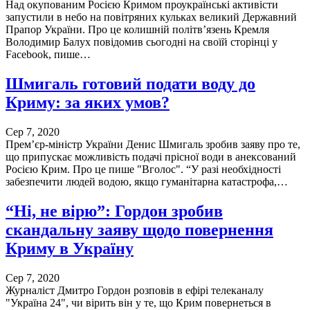
Над окупованим Росією Кримом проукраїнські активісти
запустили в небо на повітряних кульках великий Державний
Прапор України. Про це колишній політв’язень Кремля
Володимир Балух повідомив сьогодні на своїй сторінці у
Facebook, пише…
Шмигаль готовий подати воду до
Криму: за яких умов?
Сер 7, 2020
Прем’єр-міністр України Денис Шмигаль зробив заяву про те,
що припускає можливість подачі прісної води в анексований
Росією Крим. Про це пише "Вголос". “У разі необхідності
забезпечити людей водою, якщо гуманітарна катастрофа,…
“Ні, не вірю”: Гордон зробив
скандальну заяву щодо повернення
Криму в Україну
Сер 7, 2020
Журналіст Дмитро Гордон розповів в ефірі телеканалу
"Україна 24", чи вірить він у те, що Крим повернеться в