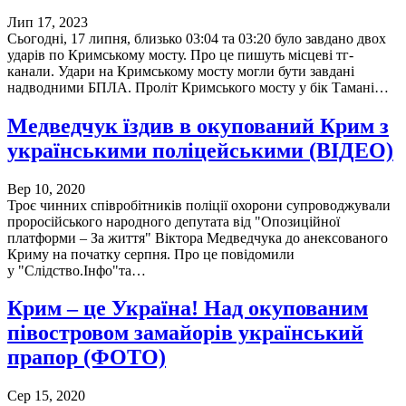
Лип 17, 2023
Сьогодні, 17 липня, близько 03:04 та 03:20 було завдано двох
ударів по Кримському мосту. Про це пишуть місцеві тг-
канали. Удари на Кримському мосту могли бути завдані
надводними БПЛА. Проліт Кримського мосту у бік Тамані…
Медведчук їздив в окупований Крим з
українськими поліцейськими (ВІДЕО)
Вер 10, 2020
Троє чинних співробітників поліції охорони супроводжували
проросійського народного депутата від "Опозиційної
платформи – За життя" Віктора Медведчука до анексованого
Криму на початку серпня. Про це повідомили
у "Слідство.Інфо"та…
Крим – це Україна! Над окупованим
півостровом замайорів український
прапор (ФОТО)
Сер 15, 2020