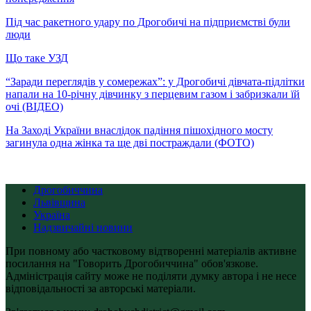
Під час ракетного удару по Дрогобичі на підприємстві були
люди
Що таке УЗД
“Заради переглядів у сомережах”: у Дрогобичі дівчата-підлітки
напали на 10-річну дівчинку з перцевим газом і забризкали їй
очі (ВІДЕО)
На Заході України внаслідок падіння пішохідного мосту
загинула одна жінка та ще дві постраждали (ФОТО)
Дрогобиччина
Львівщина
Україна
Надзвичайні новини
При повному або частковому відтворенні матеріалів активне
посилання на "Говорить Дрогобиччина" обов'язкове.
Адміністрація сайту може не поділяти думку автора і не несе
відповідальності за авторські матеріали.