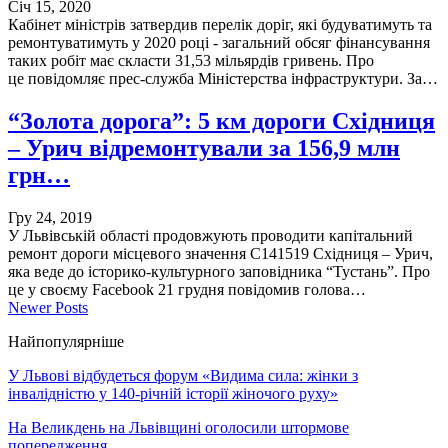
Січ 15, 2020
Кабінет міністрів затвердив перелік доріг, які будуватимуть та
ремонтуватимуть у 2020 році - загальний обсяг фінансування
таких робіт має скласти 31,53 мільярдів гривень. Про
це повідомляє прес-служба Міністерства інфраструктури. За…
“Золота дорога”: 5 км дороги Східниця
– Урич відремонтували за 156,9 млн
грн…
Гру 24, 2019
У Львівській області продовжують проводити капітальний
ремонт дороги місцевого значення С141519 Східниця – Урич,
яка веде до історико-культурного заповідника “Тустань”. Про
це у своєму Facebook 21 грудня повідомив голова…
Newer Posts
Найпопулярніше
У Львові відбудеться форум «Видима сила: жінки з
інвалідністю у 140-річній історії жіночого руху»
На Великдень на Львівщині оголосили штормове
попередження