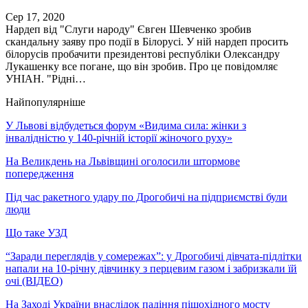
Сер 17, 2020
Нардеп від "Слуги народу" Євген Шевченко зробив
скандальну заяву про події в Білорусі. У ній нардеп просить
білорусів пробачити президентові республіки Олександру
Лукашенку все погане, що він зробив. Про це повідомляє
УНІАН. "Рідні…
Найпопулярніше
У Львові відбудеться форум «Видима сила: жінки з
інвалідністю у 140-річній історії жіночого руху»
На Великдень на Львівщині оголосили штормове
попередження
Під час ракетного удару по Дрогобичі на підприємстві були
люди
Що таке УЗД
“Заради переглядів у сомережах”: у Дрогобичі дівчата-підлітки
напали на 10-річну дівчинку з перцевим газом і забризкали їй
очі (ВІДЕО)
На Заході України внаслідок падіння пішохідного мосту