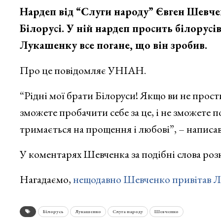
Нардеп від “Слуги народу” Євген Шевчен
Білорусі. У ній нардеп просить білорус
Лукашенку все погане, що він зробив.
Про це повідомляє УНІАН.
“Рідні мої брати Білоруси! Якщо ви не прости
зможете пробачити себе за це, і не зможете п
тримається на прощення і любові”, – написав 
У коментарях Шевченка за подібні слова розк
Нагадаємо,
нещодавно Шевченко привітав Л
Білорусь
Лукашенко
Слуга народу
Шевченко