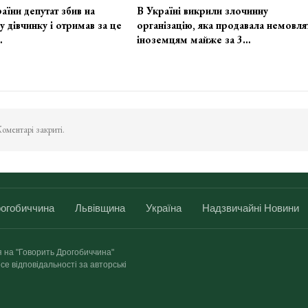
аїни депутат збив на
В Україні викрили злочинну
у дівчинку і отримав за це
організацію, яка продавала немовля
…
іноземцям майже за 3…
оментарі закриті.
огобиччина
Львівщина
Україна
Надзвичайні Новини
я на "Говорить Дрогобиччина"
се відповідальності за авторські