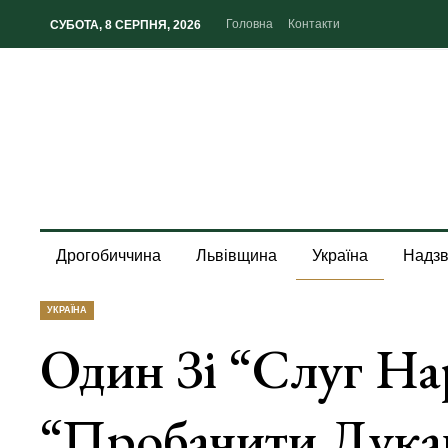
Головна
Контакти
СУБОТА, 8 СЕРПНЯ, 2026
Дрогобиччина
Львівщина
Україна
Надзв
УКРАЇНА
Один Зі “слуг На
“пробачити Лукаш