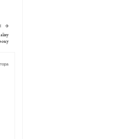
Я
аїну
року
тора