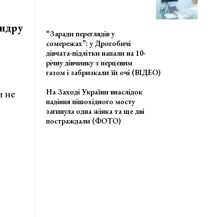
андру
“Заради переглядів у
сомережах”: у Дрогобичі
дівчата-підлітки напали на 10-
річну дівчинку з перцевим
газом і забризкали їй очі (ВІДЕО)
и не
На Заході України внаслідок
падіння пішохідного мосту
загинула одна жінка та ще дві
постраждали (ФОТО)