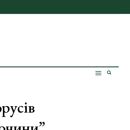
русів
лочини”