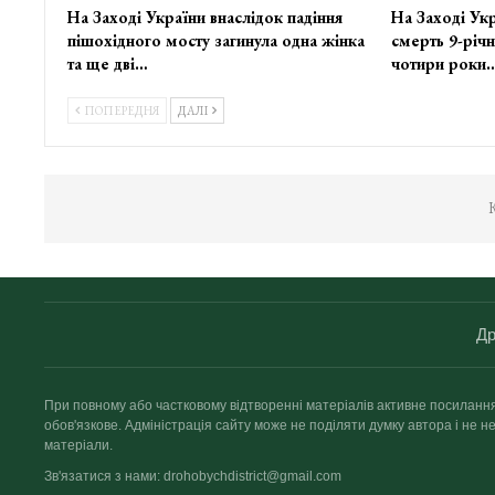
На Заході України внаслідок падіння
На Заході Укр
пішохідного мосту загинула одна жінка
смерть 9-річн
та ще дві…
чотири роки
ПОПЕРЕДНЯ
ДАЛІ
К
Др
При повному або частковому відтворенні матеріалів активне посиланн
обов'язкове. Адміністрація сайту може не поділяти думку автора і не не
матеріали.
Зв'язатися з нами: drohobychdistrict@gmail.com