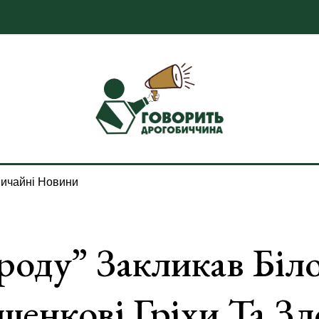
ичайні Новини
роду” Закликав Біло
енкові Гріхи Та З