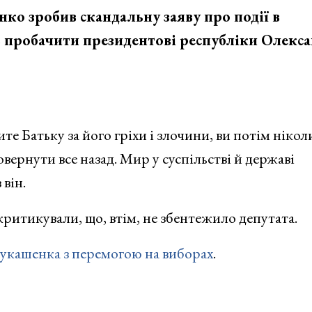
ко зробив скандальну заяву про події в
ів пробачити президентові республіки Олекс
те Батьку за його гріхи і злочини, ви потім нікол
овернути все назад. Мир у суспільстві й державі
він.
ритикували, що, втім, не збентежило депутата.
укашенка з перемогою на виборах
.