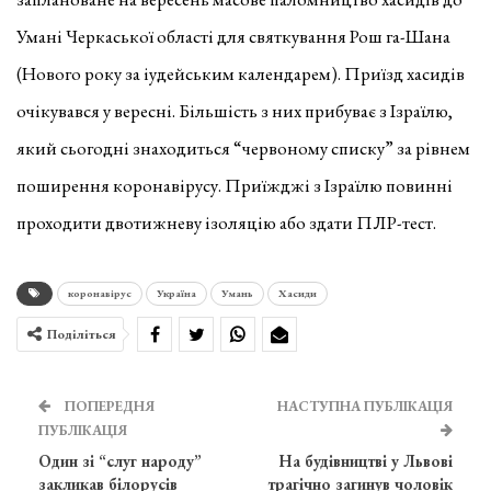
Умані Черкаської області для святкування Рош га-Шана
(Нового року за іудейським календарем). Приїзд хасидів
очікувався у вересні. Більшість з них прибуває з Ізраїлю,
який сьогодні знаходиться “червоному списку” за рівнем
поширення коронавірусу. Приїжджі з Ізраїлю повинні
проходити двотижневу ізоляцію або здати ПЛР-тест.
коронавірус
Україна
Умань
Хасиди
Поділіться
ПОПЕРЕДНЯ
НАСТУПНА ПУБЛІКАЦІЯ
ПУБЛІКАЦІЯ
Один зі “слуг народу”
На будівництві у Львові
закликав білорусів
трагічно загинув чоловік