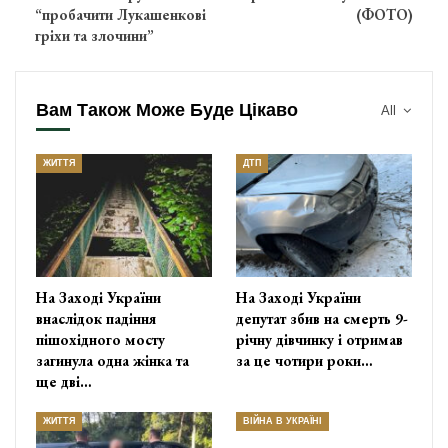
“пробачити Лукашенкові
(ФОТО)
гріхи та злочини”
Вам Також Може Буде Цікаво
All
ЖИТТЯ
ДТП
На Заході України
На Заході України
внаслідок падіння
депутат збив на смерть 9-
пішохідного мосту
річну дівчинку і отримав
загинула одна жінка та
за це чотири роки…
ще дві…
ЖИТТЯ
ВІЙНА В УКРАЇНІ