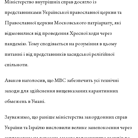
Міністерство внутрішніх справ досягло із
представниками Української православної церкви та
Православної церкви Московського патріархату, які
відмовилися від проведення Хресної ходи через
пандемію. Тому сподівається на розуміння в цьому
питанні і від представників хасидської релігійної
спільноти.
Аваков наголосив, що МВС забезпечить усі технічні
заходи для здійснення вищевказаних карантинних
обмежень в Умані.
Зауважимо, що раніше міністерства закордонних справ
України та Ізраїлю висловили велике занепокоєння через
заплановане на вересень масове паломництво хасидів до