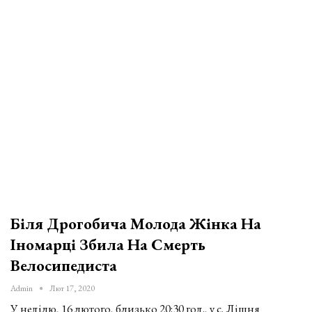
Біля Дрогобича Молода Жінка На
Іномарці Збила На Смерть
Велосипедиста
Admin
Лют 17, 2020
У неділю, 16 лютого, близько 20:30 год., у с. Лішня