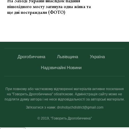
На Заході України внаслідок падіння
пішохідного мосту загинула одна жінка та
ще дві постраждали (ФОТО)
Дрогобиччина
Львівщина
Україна
Надзвичайні Новини
При повному або частковому відтворенні матеріалів активне посилання
на "Говорить Дрогобиччина" обов'язкове. Адміністрація сайту може не
поділяти думку автора і не несе відповідальності за авторські матеріали.
Зв'язатися з нами: drohobychdistrict@gmail.com
© 2019, “Говорить Дрогобиччина”