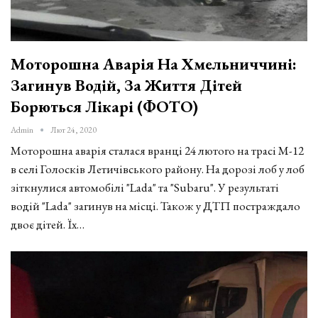
Моторошна Аварія На Хмельниччині:
Загинув Водій, За Життя Дітей
Борються Лікарі (ФОТО)
Admin
Лют 24, 2020
Моторошна аварія сталася вранці 24 лютого на трасі М-12
в селі Голосків Летичівського району. На дорозі лоб у лоб
зіткнулися автомобілі "Lada" та "Subaru". У результаті
водій "Lada" загинув на місці. Також у ДТП постраждало
двоє дітей. Їх…